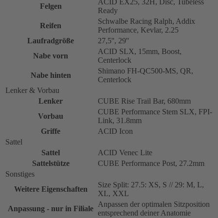
ACID EX25, 32H, Disc, Tubeless
Felgen
Ready
Schwalbe Racing Ralph, Addix
Reifen
Performance, Kevlar, 2.25
Laufradgröße
27,5'', 29''
ACID SLX, 15mm, Boost,
Nabe vorn
Centerlock
Shimano FH-QC500-MS, QR,
Nabe hinten
Centerlock
Lenker & Vorbau
Lenker
CUBE Rise Trail Bar, 680mm
CUBE Performance Stem SLX, FPI-
Vorbau
Link, 31.8mm
Griffe
ACID Icon
Sattel
Sattel
ACID Venec Lite
Sattelstütze
CUBE Performance Post, 27.2mm
Sonstiges
Size Split: 27.5: XS, S // 29: M, L,
Weitere Eigenschaften
XL, XXL
Anpassen der optimalen Sitzposition
Anpassung - nur in Filiale
entsprechend deiner Anatomie