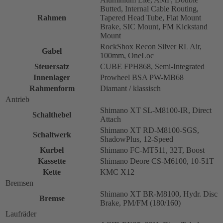
Butted, Internal Cable Routing,
Rahmen
Tapered Head Tube, Flat Mount
Brake, SIC Mount, FM Kickstand
Mount
RockShox Recon Silver RL Air,
Gabel
100mm, OneLoc
Steuersatz
CUBE FPH868, Semi-Integrated
Innenlager
Prowheel BSA PW-MB68
Rahmenform
Diamant / klassisch
Antrieb
Shimano XT SL-M8100-IR, Direct
Schalthebel
Attach
Shimano XT RD-M8100-SGS,
Schaltwerk
ShadowPlus, 12-Speed
Kurbel
Shimano FC-MT511, 32T, Boost
Kassette
Shimano Deore CS-M6100, 10-51T
Kette
KMC X12
Bremsen
Shimano XT BR-M8100, Hydr. Disc
Bremse
Brake, PM/FM (180/160)
Laufräder