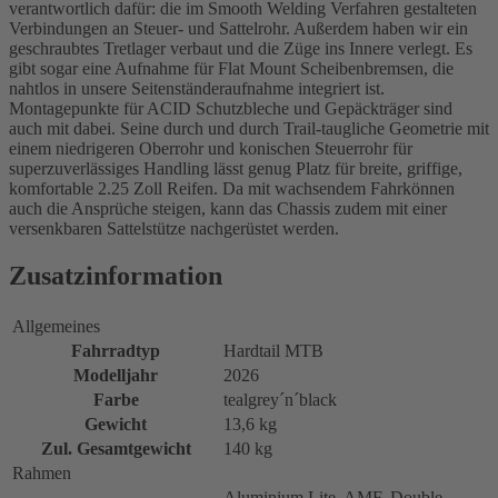
verantwortlich dafür: die im Smooth Welding Verfahren gestalteten
Verbindungen an Steuer- und Sattelrohr. Außerdem haben wir ein
geschraubtes Tretlager verbaut und die Züge ins Innere verlegt. Es
gibt sogar eine Aufnahme für Flat Mount Scheibenbremsen, die
nahtlos in unsere Seitenständeraufnahme integriert ist.
Montagepunkte für ACID Schutzbleche und Gepäckträger sind
auch mit dabei. Seine durch und durch Trail-taugliche Geometrie mit
einem niedrigeren Oberrohr und konischen Steuerrohr für
superzuverlässiges Handling lässt genug Platz für breite, griffige,
komfortable 2.25 Zoll Reifen. Da mit wachsendem Fahrkönnen
auch die Ansprüche steigen, kann das Chassis zudem mit einer
versenkbaren Sattelstütze nachgerüstet werden.
Zusatzinformation
Allgemeines
Fahrradtyp
Hardtail MTB
Modelljahr
2026
Farbe
tealgrey´n´black
Gewicht
13,6 kg
Zul. Gesamtgewicht
140 kg
Rahmen
Aluminium Lite, AMF, Double