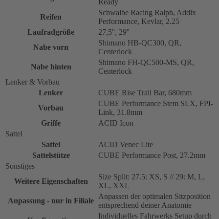
Ready
Schwalbe Racing Ralph, Addix
Reifen
Performance, Kevlar, 2.25
Laufradgröße
27,5'', 29''
Shimano HB-QC300, QR,
Nabe vorn
Centerlock
Shimano FH-QC500-MS, QR,
Nabe hinten
Centerlock
Lenker & Vorbau
Lenker
CUBE Rise Trail Bar, 680mm
CUBE Performance Stem SLX, FPI-
Vorbau
Link, 31.8mm
Griffe
ACID Icon
Sattel
Sattel
ACID Venec Lite
Sattelstütze
CUBE Performance Post, 27.2mm
Sonstiges
Size Split: 27.5: XS, S // 29: M, L,
Weitere Eigenschaften
XL, XXL
Anpassen der optimalen Sitzposition
Anpassung - nur in Filiale
entsprechend deiner Anatomie
Individuelles Fahrwerks Setup durch