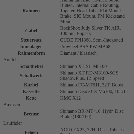
Butted, Internal Cable Routing,
Rahmen
Tapered Head Tube, Flat Mount
Brake, SIC Mount, FM Kickstand
Mount
RockShox Judy Silver TK AIR,
Gabel
100mm, PopLoc
Steuersatz
CUBE FPH868, Semi-Integrated
Innenlager
Prowheel BSA PW-MB68
Rahmenform
Diamant / klassisch
Antrieb
Schalthebel
Shimano XT SL-M8100
Shimano XT RD-M8100-SGS,
Schaltwerk
ShadowPlus, 12-Speed
Kurbel
Shimano FC-MT511, 32T, Boost
Kassette
Shimano Deore CS-M6100, 10-51T
Kette
KMC X12
Bremsen
Shimano BR-MT410, Hydr. Disc
Bremse
Brake (180/160)
Laufräder
ACID EX25, 32H, Disc, Tubeless
Felgen