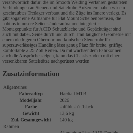
verantwortlich dafür: die im Smooth Welding Verfahren gestalteten
Verbindungen an Steuer- und Sattelrohr. Außerdem haben wir ein
geschraubtes Tretlager verbaut und die Züge ins Innere verlegt. Es
gibt sogar eine Aufnahme für Flat Mount Scheibenbremsen, die
nahtlos in unsere Seitenständeraufnahme integriert ist.
Montagepunkte für ACID Schutzbleche und Gepäckträger sind
auch mit dabei. Seine durch und durch Trail-taugliche Geometrie mit
einem niedrigeren Oberrohr und konischen Steuerrohr für
superzuverlässiges Handling lässt genug Platz für breite, griffige,
komfortable 2.25 Zoll Reifen. Da mit wachsendem Fahrkönnen
auch die Ansprüche steigen, kann das Chassis zudem mit einer
versenkbaren Sattelstütze nachgerüstet werden.
Zusatzinformation
Allgemeines
Fahrradtyp
Hardtail MTB
Modelljahr
2026
Farbe
shiftblush´n´black
Gewicht
13,6 kg
Zul. Gesamtgewicht
140 kg
Rahmen
Aluminium Lite, AMF, Double