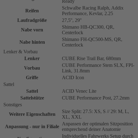
Ready
Schwalbe Racing Ralph, Addix
Reifen
Performance, Kevlar, 2.25
Laufradgröße
27,5'', 29''
Shimano HB-QC300, QR,
Nabe vorn
Centerlock
Shimano FH-QC500-MS, QR,
Nabe hinten
Centerlock
Lenker & Vorbau
Lenker
CUBE Rise Trail Bar, 680mm
CUBE Performance Stem SLX, FPI-
Vorbau
Link, 31.8mm
Griffe
ACID Icon
Sattel
Sattel
ACID Venec Lite
Sattelstütze
CUBE Performance Post, 27.2mm
Sonstiges
Size Split: 27.5: XS, S // 29: M, L,
Weitere Eigenschaften
XL, XXL
Anpassen der optimalen Sitzposition
Anpassung - nur in Filiale
entsprechend deiner Anatomie
Individuelles Fahrwerks Setup durch