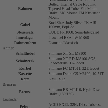
Butted, Internal Cable Routing,
Rahmen
Tapered Head Tube, Flat Mount
Brake, SIC Mount, FM Kickstand
Mount
RockShox Judy Silver TK AIR,
Gabel
100mm, PopLoc
Steuersatz
CUBE FPH868, Semi-Integrated
Innenlager
Prowheel BSA PW-MB68
Rahmenform
Diamant / klassisch
Antrieb
Schalthebel
Shimano XT SL-M8100
Shimano XT RD-M8100-SGS,
Schaltwerk
ShadowPlus, 12-Speed
Kurbel
Shimano FC-MT511, 32T, Boost
Kassette
Shimano Deore CS-M6100, 10-51T
Kette
KMC X12
Bremsen
Shimano BR-MT410, Hydr. Disc
Bremse
Brake (180/160)
Laufräder
ACID EX25, 32H, Disc, Tubeless
Felgen