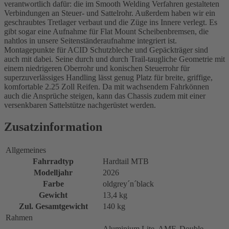
verantwortlich dafür: die im Smooth Welding Verfahren gestalteten
Verbindungen an Steuer- und Sattelrohr. Außerdem haben wir ein
geschraubtes Tretlager verbaut und die Züge ins Innere verlegt. Es
gibt sogar eine Aufnahme für Flat Mount Scheibenbremsen, die
nahtlos in unsere Seitenständeraufnahme integriert ist.
Montagepunkte für ACID Schutzbleche und Gepäckträger sind
auch mit dabei. Seine durch und durch Trail-taugliche Geometrie mit
einem niedrigeren Oberrohr und konischen Steuerrohr für
superzuverlässiges Handling lässt genug Platz für breite, griffige,
komfortable 2.25 Zoll Reifen. Da mit wachsendem Fahrkönnen
auch die Ansprüche steigen, kann das Chassis zudem mit einer
versenkbaren Sattelstütze nachgerüstet werden.
Zusatzinformation
Allgemeines
Fahrradtyp
Hardtail MTB
Modelljahr
2026
Farbe
oldgrey´n´black
Gewicht
13,4 kg
Zul. Gesamtgewicht
140 kg
Rahmen
Aluminium Lite, AMF, Double