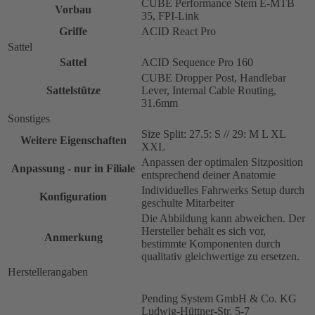
CUBE Performance Stem E-MTB
Vorbau
35, FPI-Link
Griffe
ACID React Pro
Sattel
Sattel
ACID Sequence Pro 160
CUBE Dropper Post, Handlebar
Sattelstütze
Lever, Internal Cable Routing,
31.6mm
Sonstiges
Size Split: 27.5: S // 29: M L XL
Weitere Eigenschaften
XXL
Anpassen der optimalen Sitzposition
Anpassung - nur in Filiale
entsprechend deiner Anatomie
Individuelles Fahrwerks Setup durch
Konfiguration
geschulte Mitarbeiter
Die Abbildung kann abweichen. Der
Hersteller behält es sich vor,
Anmerkung
bestimmte Komponenten durch
qualitativ gleichwertige zu ersetzen.
Herstellerangaben
Pending System GmbH & Co. KG
Ludwig-Hüttner-Str. 5-7