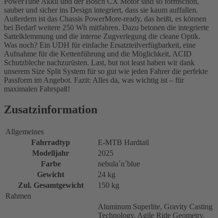
PowerTube Akku und der Bosch CX Motor sind so formschön,
sauber und sicher ins Design integriert, dass sie kaum auffallen.
Außerdem ist das Chassis PowerMore-ready, das heißt, es können
bei Bedarf weitere 250 Wh mitfahren. Dazu betonen die integrierte
Sattelklemmung und die interne Zugverlegung die cleane Optik.
Was noch? Ein UDH für einfache Ersatzteilverfügbarkeit, eine
Aufnahme für die Kettenführung und die Möglichkeit, ACID
Schutzbleche nachzurüsten. Last, but not least haben wir dank
unserem Size Split System für so gut wie jeden Fahrer die perfekte
Passform im Angebot. Fazit: Alles da, was wichtig ist – für
maximalen Fahrspaß!
Zusatzinformation
Allgemeines
Fahrradtyp
E-MTB Hardtail
Modelljahr
2025
Farbe
nebula´n´blue
Gewicht
24 kg
Zul. Gesamtgewicht
150 kg
Rahmen
Aluminum Superlite, Gravity Casting
Technology, Agile Ride Geometry,