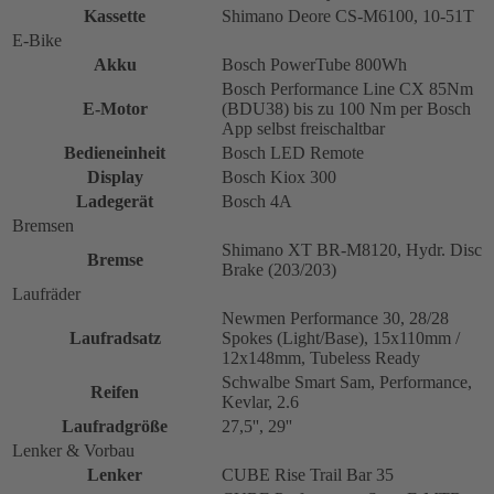
Kassette
Shimano Deore CS-M6100, 10-51T
E-Bike
Akku
Bosch PowerTube 800Wh
Bosch Performance Line CX 85Nm
E-Motor
(BDU38) bis zu 100 Nm per Bosch
App selbst freischaltbar
Bedieneinheit
Bosch LED Remote
Display
Bosch Kiox 300
Ladegerät
Bosch 4A
Bremsen
Shimano XT BR-M8120, Hydr. Disc
Bremse
Brake (203/203)
Laufräder
Newmen Performance 30, 28/28
Laufradsatz
Spokes (Light/Base), 15x110mm /
12x148mm, Tubeless Ready
Schwalbe Smart Sam, Performance,
Reifen
Kevlar, 2.6
Laufradgröße
27,5'', 29''
Lenker & Vorbau
Lenker
CUBE Rise Trail Bar 35