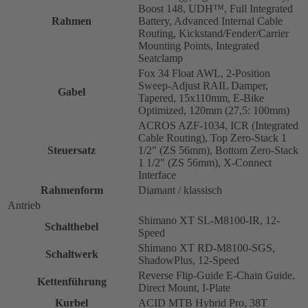
Boost 148, UDH™, Full Integrated
Rahmen
Battery, Advanced Internal Cable
Routing, Kickstand/Fender/Carrier
Mounting Points, Integrated
Seatclamp
Fox 34 Float AWL, 2-Position
Sweep-Adjust RAIL Damper,
Gabel
Tapered, 15x110mm, E-Bike
Optimized, 120mm (27,5: 100mm)
ACROS AZF-1034, ICR (Integrated
Cable Routing), Top Zero-Stack 1
Steuersatz
1/2" (ZS 56mm), Bottom Zero-Stack
1 1/2" (ZS 56mm), X-Connect
Interface
Rahmenform
Diamant / klassisch
Antrieb
Shimano XT SL-M8100-IR, 12-
Schalthebel
Speed
Shimano XT RD-M8100-SGS,
Schaltwerk
ShadowPlus, 12-Speed
Reverse Flip-Guide E-Chain Guide,
Kettenführung
Direct Mount, I-Plate
Kurbel
ACID MTB Hybrid Pro, 38T