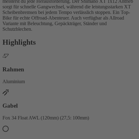
meisterst du jede Herausforderung. Der Shimano XT 1x12 Antrieb
sorgt für schnelle Gangwechsel, während die leistungsstarken XT
Scheibenbremsen bei jedem Tempo verlässlich stoppen. Ein Top-
Bike für echte Offroad-Abenteuer. Auch verfügbar als Allroad
Variante mit Beleuchtung, Gepäckträger, Ständer und
Schutzblechen.
Highlights
Rahmen
Aluminium
Gabel
Fox 34 Float AWL (120mm) (27,5: 100mm)