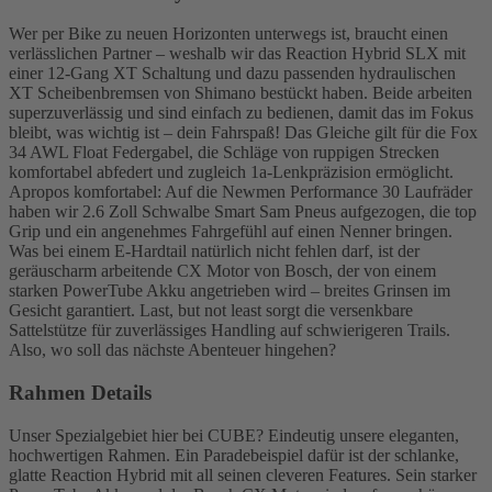
Wer per Bike zu neuen Horizonten unterwegs ist, braucht einen
verlässlichen Partner – weshalb wir das Reaction Hybrid SLX mit
einer 12-Gang XT Schaltung und dazu passenden hydraulischen
XT Scheibenbremsen von Shimano bestückt haben. Beide arbeiten
superzuverlässig und sind einfach zu bedienen, damit das im Fokus
bleibt, was wichtig ist – dein Fahrspaß! Das Gleiche gilt für die Fox
34 AWL Float Federgabel, die Schläge von ruppigen Strecken
komfortabel abfedert und zugleich 1a-Lenkpräzision ermöglicht.
Apropos komfortabel: Auf die Newmen Performance 30 Laufräder
haben wir 2.6 Zoll Schwalbe Smart Sam Pneus aufgezogen, die top
Grip und ein angenehmes Fahrgefühl auf einen Nenner bringen.
Was bei einem E-Hardtail natürlich nicht fehlen darf, ist der
geräuscharm arbeitende CX Motor von Bosch, der von einem
starken PowerTube Akku angetrieben wird – breites Grinsen im
Gesicht garantiert. Last, but not least sorgt die versenkbare
Sattelstütze für zuverlässiges Handling auf schwierigeren Trails.
Also, wo soll das nächste Abenteuer hingehen?
Rahmen Details
Unser Spezialgebiet hier bei CUBE? Eindeutig unsere eleganten,
hochwertigen Rahmen. Ein Paradebeispiel dafür ist der schlanke,
glatte Reaction Hybrid mit all seinen cleveren Features. Sein starker