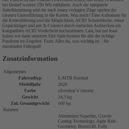
bei Bedarf weitere 250 Wh mitfahren. Auch die integrierte
Sattelklemmung und die nach innen verlegten Züge spielen der
cleanen Linienführung in die Karten. Was noch? Eine Aufnahme für
die Kettenführung und die Möglichkeit, ACID Schutzbleche, einen
Gepäckträger und per X-Connect durch einfaches Aufstecken ein
kompatibles ACID Vorderlicht nachzurüsten. Last, but not least
haben wir dank unserem Size Split System für alle die richtige
Passform im Angebot. Fazit: Alles da, was wichtig ist – für
maximalen Fahrspaß!
Zusatzinformation
Allgemeines
Fahrradtyp
E-MTB Hardtail
Modelljahr
2026
Farbe
silverdust´n´chrome
Gewicht
24,3 kg
Zul. Gesamtgewicht
160 kg
Rahmen
Aluminium Superlite, Gravity
Casting Technology, Agile Ride
Geometry, Boost148, Fully