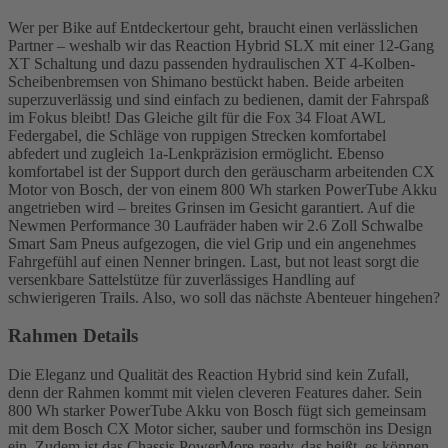
Wer per Bike auf Entdeckertour geht, braucht einen verlässlichen
Partner – weshalb wir das Reaction Hybrid SLX mit einer 12-Gang
XT Schaltung und dazu passenden hydraulischen XT 4-Kolben-
Scheibenbremsen von Shimano bestückt haben. Beide arbeiten
superzuverlässig und sind einfach zu bedienen, damit der Fahrspaß
im Fokus bleibt! Das Gleiche gilt für die Fox 34 Float AWL
Federgabel, die Schläge von ruppigen Strecken komfortabel
abfedert und zugleich 1a-Lenkpräzision ermöglicht. Ebenso
komfortabel ist der Support durch den geräuscharm arbeitenden CX
Motor von Bosch, der von einem 800 Wh starken PowerTube Akku
angetrieben wird – breites Grinsen im Gesicht garantiert. Auf die
Newmen Performance 30 Laufräder haben wir 2.6 Zoll Schwalbe
Smart Sam Pneus aufgezogen, die viel Grip und ein angenehmes
Fahrgefühl auf einen Nenner bringen. Last, but not least sorgt die
versenkbare Sattelstütze für zuverlässiges Handling auf
schwierigeren Trails. Also, wo soll das nächste Abenteuer hingehen?
Rahmen Details
Die Eleganz und Qualität des Reaction Hybrid sind kein Zufall,
denn der Rahmen kommt mit vielen cleveren Features daher. Sein
800 Wh starker PowerTube Akku von Bosch fügt sich gemeinsam
mit dem Bosch CX Motor sicher, sauber und formschön ins Design
ein. Zudem ist das Chassis PowerMore-ready, das heißt, es können