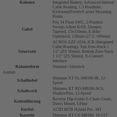
Rahmen
Integrated Battery, Advanced Internal
Cable Routing, 1.5 Headtube,
Kickstand/Fender/Carrier Mounting
Points
Fox 34 Float AWL, 2-Position
Sweep-Adjust RAIL Damper,
Gabel
Tapered, 15x110mm, E-Bike
Optimized, 120mm (27.5: 100mm)
ACROS AZF-1034, ICR (Integrated
Cable Routing), Top Zero-Stack 1
Steuersatz
1/2" (ZS 56mm), Bottom Zero-Stack
1 1/2" (ZS 56mm), X-Connect
Interface
Rahmenform
Diamant / klassisch
Antrieb
Shimano XT SL-M8100-IR, 12-
Schalthebel
Speed
Shimano XT RD-M8100-SGS,
Schaltwerk
ShadowPlus, 12-Speed
Reverse Flip-Guide E-Chain Guide,
Kettenführung
Direct Mount, I-Plate
Kurbel
ACID MTB Hybrid Pro, 38T
Kassette
Shimano XT CS-M8100, 10-51T