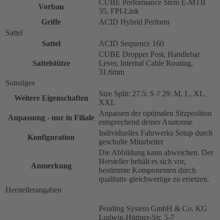
CUBE Performance Stem E-MTB
Vorbau
35, FPI-Link
Griffe
ACID Hybrid Perform
Sattel
Sattel
ACID Sequence 160
CUBE Dropper Post, Handlebar
Sattelstütze
Lever, Internal Cable Routing,
31.6mm
Sonstiges
Size Split: 27.5: S // 29: M, L, XL,
Weitere Eigenschaften
XXL
Anpassen der optimalen Sitzposition
Anpassung - nur in Filiale
entsprechend deiner Anatomie
Individuelles Fahrwerks Setup durch
Konfiguration
geschulte Mitarbeiter
Die Abbildung kann abweichen. Der
Hersteller behält es sich vor,
Anmerkung
bestimmte Komponenten durch
qualitativ gleichwertige zu ersetzen.
Herstellerangaben
Pending System GmbH & Co. KG
Ludwig-Hüttner-Str. 5-7