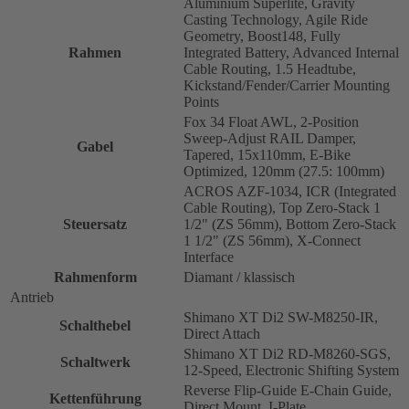
Aluminium Superlite, Gravity
Casting Technology, Agile Ride
Geometry, Boost148, Fully
Rahmen
Integrated Battery, Advanced Internal
Cable Routing, 1.5 Headtube,
Kickstand/Fender/Carrier Mounting
Points
Fox 34 Float AWL, 2-Position
Sweep-Adjust RAIL Damper,
Gabel
Tapered, 15x110mm, E-Bike
Optimized, 120mm (27.5: 100mm)
ACROS AZF-1034, ICR (Integrated
Cable Routing), Top Zero-Stack 1
Steuersatz
1/2" (ZS 56mm), Bottom Zero-Stack
1 1/2" (ZS 56mm), X-Connect
Interface
Rahmenform
Diamant / klassisch
Antrieb
Shimano XT Di2 SW-M8250-IR,
Schalthebel
Direct Attach
Shimano XT Di2 RD-M8260-SGS,
Schaltwerk
12-Speed, Electronic Shifting System
Reverse Flip-Guide E-Chain Guide,
Kettenführung
Direct Mount, I-Plate