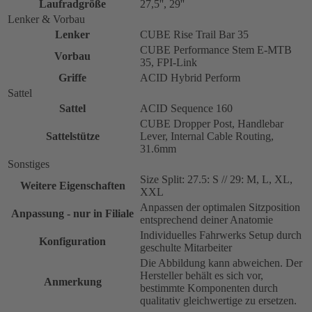
Laufradgröße
27,5'', 29''
Lenker & Vorbau
Lenker
CUBE Rise Trail Bar 35
CUBE Performance Stem E-MTB
Vorbau
35, FPI-Link
Griffe
ACID Hybrid Perform
Sattel
Sattel
ACID Sequence 160
CUBE Dropper Post, Handlebar
Sattelstütze
Lever, Internal Cable Routing,
31.6mm
Sonstiges
Size Split: 27.5: S // 29: M, L, XL,
Weitere Eigenschaften
XXL
Anpassen der optimalen Sitzposition
Anpassung - nur in Filiale
entsprechend deiner Anatomie
Individuelles Fahrwerks Setup durch
Konfiguration
geschulte Mitarbeiter
Die Abbildung kann abweichen. Der
Hersteller behält es sich vor,
Anmerkung
bestimmte Komponenten durch
qualitativ gleichwertige zu ersetzen.