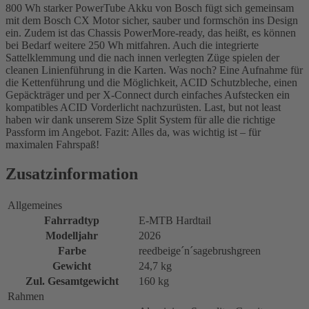
800 Wh starker PowerTube Akku von Bosch fügt sich gemeinsam
mit dem Bosch CX Motor sicher, sauber und formschön ins Design
ein. Zudem ist das Chassis PowerMore-ready, das heißt, es können
bei Bedarf weitere 250 Wh mitfahren. Auch die integrierte
Sattelklemmung und die nach innen verlegten Züge spielen der
cleanen Linienführung in die Karten. Was noch? Eine Aufnahme für
die Kettenführung und die Möglichkeit, ACID Schutzbleche, einen
Gepäckträger und per X-Connect durch einfaches Aufstecken ein
kompatibles ACID Vorderlicht nachzurüsten. Last, but not least
haben wir dank unserem Size Split System für alle die richtige
Passform im Angebot. Fazit: Alles da, was wichtig ist – für
maximalen Fahrspaß!
Zusatzinformation
Allgemeines
Fahrradtyp
E-MTB Hardtail
Modelljahr
2026
Farbe
reedbeige´n´sagebrushgreen
Gewicht
24,7 kg
Zul. Gesamtgewicht
160 kg
Rahmen