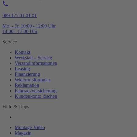
089 125 01 01 01
Mo. - Fr. 10:00 - 12:00 Uhr
14:00 - 17:00 Uhr
Service
Kontakt
Werkstatt – Service
Versandinformationen
Leasing
Finanzierung
Widerrufsformular
Reklamation
Fahrrad-
Versicherung
Kundenkonto löschen
Hilfe & Tipps
Montage-
Video
Magazin