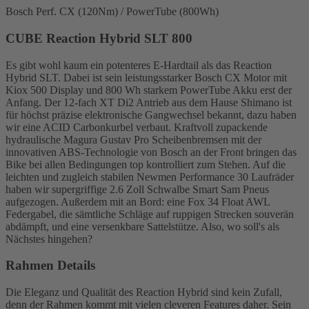
Bosch Perf. CX (120Nm) / PowerTube (800Wh)
CUBE Reaction Hybrid SLT 800
Es gibt wohl kaum ein potenteres E-Hardtail als das Reaction
Hybrid SLT. Dabei ist sein leistungsstarker Bosch CX Motor mit
Kiox 500 Display und 800 Wh starkem PowerTube Akku erst der
Anfang. Der 12-fach XT Di2 Antrieb aus dem Hause Shimano ist
für höchst präzise elektronische Gangwechsel bekannt, dazu haben
wir eine ACID Carbonkurbel verbaut. Kraftvoll zupackende
hydraulische Magura Gustav Pro Scheibenbremsen mit der
innovativen ABS-Technologie von Bosch an der Front bringen das
Bike bei allen Bedingungen top kontrolliert zum Stehen. Auf die
leichten und zugleich stabilen Newmen Performance 30 Laufräder
haben wir supergriffige 2.6 Zoll Schwalbe Smart Sam Pneus
aufgezogen. Außerdem mit an Bord: eine Fox 34 Float AWL
Federgabel, die sämtliche Schläge auf ruppigen Strecken souverän
abdämpft, und eine versenkbare Sattelstütze. Also, wo soll's als
Nächstes hingehen?
Rahmen Details
Die Eleganz und Qualität des Reaction Hybrid sind kein Zufall,
denn der Rahmen kommt mit vielen cleveren Features daher. Sein