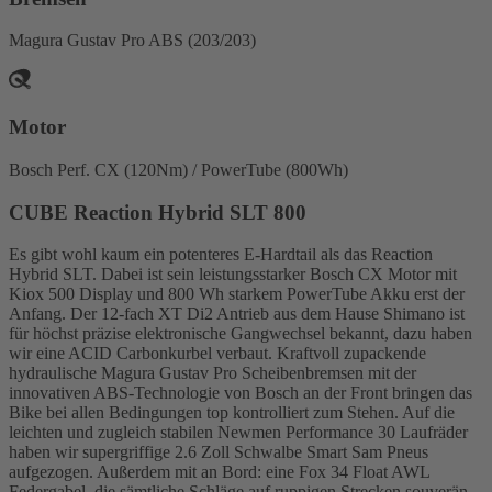
Magura Gustav Pro ABS (203/203)
Motor
Bosch Perf. CX (120Nm) / PowerTube (800Wh)
CUBE Reaction Hybrid SLT 800
Es gibt wohl kaum ein potenteres E-Hardtail als das Reaction
Hybrid SLT. Dabei ist sein leistungsstarker Bosch CX Motor mit
Kiox 500 Display und 800 Wh starkem PowerTube Akku erst der
Anfang. Der 12-fach XT Di2 Antrieb aus dem Hause Shimano ist
für höchst präzise elektronische Gangwechsel bekannt, dazu haben
wir eine ACID Carbonkurbel verbaut. Kraftvoll zupackende
hydraulische Magura Gustav Pro Scheibenbremsen mit der
innovativen ABS-Technologie von Bosch an der Front bringen das
Bike bei allen Bedingungen top kontrolliert zum Stehen. Auf die
leichten und zugleich stabilen Newmen Performance 30 Laufräder
haben wir supergriffige 2.6 Zoll Schwalbe Smart Sam Pneus
aufgezogen. Außerdem mit an Bord: eine Fox 34 Float AWL
Federgabel, die sämtliche Schläge auf ruppigen Strecken souverän