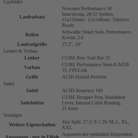
Laufräder
Newmen Performance 30
base/strong, 28/32 Spokes,
Laufradsatz
15x110mm / 12x148mm, Tubeless
Ready
Schwalbe Smart Sam, Performance,
Reifen
Kevlar, 2.6
Laufradgröße
27,5'', 29''
Lenker & Vorbau
Lenker
CUBE Rise Trail Bar 35
CUBE Performance Stem E-MTB
Vorbau
35, FPI-Link
Griffe
ACID Hybrid Perform
Sattel
Sattel
ACID Sequence 160
CUBE Dropper Post, Handlebar
Sattelstütze
Lever, Internal Cable Routing,
31.6mm
Sonstiges
Size Split: 27.5: S // 29: M, L, XL,
Weitere Eigenschaften
XXL
Anpassen der optimalen Sitzposition
Anpassung - nur in Filiale