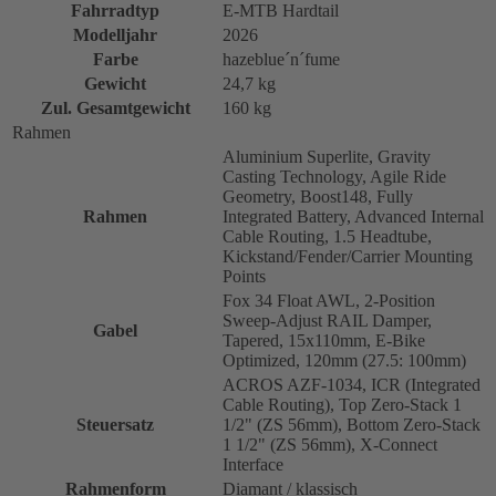
Fahrradtyp
E-MTB Hardtail
Modelljahr
2026
Farbe
hazeblue´n´fume
Gewicht
24,7 kg
Zul. Gesamtgewicht
160 kg
Rahmen
Aluminium Superlite, Gravity
Casting Technology, Agile Ride
Geometry, Boost148, Fully
Rahmen
Integrated Battery, Advanced Internal
Cable Routing, 1.5 Headtube,
Kickstand/Fender/Carrier Mounting
Points
Fox 34 Float AWL, 2-Position
Sweep-Adjust RAIL Damper,
Gabel
Tapered, 15x110mm, E-Bike
Optimized, 120mm (27.5: 100mm)
ACROS AZF-1034, ICR (Integrated
Cable Routing), Top Zero-Stack 1
Steuersatz
1/2" (ZS 56mm), Bottom Zero-Stack
1 1/2" (ZS 56mm), X-Connect
Interface
Rahmenform
Diamant / klassisch