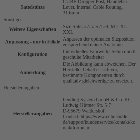
CUBE Dropper Post, Handlebar
Sattelstütze
Lever, Internal Cable Routing,
31.6mm
Sonstiges
Size Split: 27.5: S // 29: M L XL
Weitere Eigenschaften
XXL
Anpassen der optimalen Sitzposition
Anpassung - nur in Filiale
entsprechend deiner Anatomie
Individuelles Fahrwerks Setup durch
Konfiguration
geschulte Mitarbeiter
Die Abbildung kann abweichen. Der
Hersteller behält es sich vor,
Anmerkung
bestimmte Komponenten durch
qualitativ gleichwertige zu ersetzen.
Herstellerangaben
Pending System GmbH & Co. KG
Ludwig-Hüttner-Str. 5-7
D-95679 Waldershof
Herstellerangaben
Contact: https://www.cube.eu/de-
de/support/kundenservice/kontakt/ko
ntaktformular