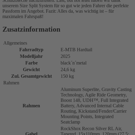
Schutzbleche nachzurüsten. Last, but not least haben wir dank
unserem Size Split System für so gut wie jeden Fahrer die perfekte
Passform im Angebot. Fazit: Alles da, was wichtig ist – für
maximalen Fahrspaß!
Zusatzinformation
Allgemeines
Fahrradtyp
E-MTB Hardtail
Modelljahr
2025
Farbe
black´n´metal
Gewicht
24,6 kg
Zul. Gesamtgewicht
150 kg
Rahmen
Aluminum Superlite, Gravity Casting
Technology, Agile Ride Geometry,
Boost 148, UDH™, Full Integrated
Rahmen
Battery, Advanced Internal Cable
Routing, Kickstand/Fender/Carrier
Mounting Points, Integrated
Seatclamp
RockShox Recon Silver RL Air,
Gabel
Tapered, 15x110mm, 120mm (27,5: