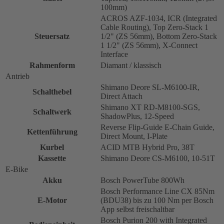
100mm)
ACROS AZF-1034, ICR (Integrated
Cable Routing), Top Zero-Stack 1
Steuersatz
1/2" (ZS 56mm), Bottom Zero-Stack
1 1/2" (ZS 56mm), X-Connect
Interface
Rahmenform
Diamant / klassisch
Antrieb
Shimano Deore SL-M6100-IR,
Schalthebel
Direct Attach
Shimano XT RD-M8100-SGS,
Schaltwerk
ShadowPlus, 12-Speed
Reverse Flip-Guide E-Chain Guide,
Kettenführung
Direct Mount, I-Plate
Kurbel
ACID MTB Hybrid Pro, 38T
Kassette
Shimano Deore CS-M6100, 10-51T
E-Bike
Akku
Bosch PowerTube 800Wh
Bosch Performance Line CX 85Nm
E-Motor
(BDU38) bis zu 100 Nm per Bosch
App selbst freischaltbar
Bosch Purion 200 with Integrated