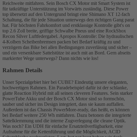
Reichweite mitfahren. Sein Bosch CX Motor mit Smart System ist
für tatkräftige Unterstützung im Vorwärts zuständig. Diese Power
top übersetzt auf den Untergrund bringt eine Shimano XT 12-fach
Schaltung, die für jede Situation unterwegs den richtigen Gang parat
hat. Für höchsten Fahrkomfort und erstklassige Kontrolle gibt's on
top 2.6 Zoll breite, griffige Schwalbe Pneus und eine RockShox
Recon Silver Luftfedergabel. Apropos Kontrolle: Die hydraulischen
4-Kolben Scheibenbremsen packen bei Bedarf kräftig zu und
verzögern das Bike bei allen Bedingungen zuverlässig und sicher –
und ein versenkbare Sattelstütze ist auch mit an Bord. Gern abseits
markierter Wege unterwegs? Dann nichts wie los!
Rahmen Details
Unser Spezialgebiet hier bei CUBE? Eindeutig unsere eleganten,
hochwertigen Rahmen. Ein Paradebeispiel dafür ist der schlanke,
glatte Reaction Hybrid mit all seinen cleveren Features. Sein starker
PowerTube Akku und der Bosch CX Motor sind so formschön,
sauber und sicher ins Design integriert, dass sie kaum auffallen.
Außerdem ist das Chassis PowerMore-ready, das heißt, es können
bei Bedarf weitere 250 Wh mitfahren. Dazu betonen die integrierte
Sattelklemmung und die interne Zugverlegung die cleane Optik.
Was noch? Ein UDH für einfache Ersatzteilverfügbarkeit, eine
Aufnahme für die Kettenführung und die Möglichkeit, ACID