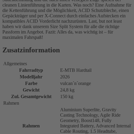
cleanen Linienführung in die Karten. Was noch? Eine Aufnahme für
die Kettenführung und die Möglichkeit, ACID Schutzbleche, einen
Gepäckträger und per X-Connect durch einfaches Aufstecken ein
kompatibles ACID Vorderlicht nachzurüsten. Last, but not least
haben wir dank unserem Size Split System für alle die richtige
Passform im Angebot. Fazit: Alles da, was wichtig ist – für
maximalen Fahrspaß!
Zusatzinformation
Allgemeines
Fahrradtyp
E-MTB Hardtail
Modelljahr
2026
Farbe
vulcan´n´orange
Gewicht
24,8 kg
Zul. Gesamtgewicht
150 kg
Rahmen
Aluminium Superlite, Gravity
Casting Technology, Agile Ride
Geometry, Boost148, Fully
Rahmen
Integrated Battery, Advanced Internal
Cable Routing, 1.5 Headtube,