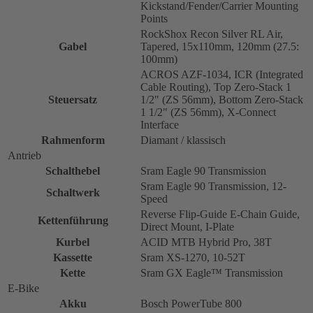
Kickstand/Fender/Carrier Mounting
Points
RockShox Recon Silver RL Air,
Gabel
Tapered, 15x110mm, 120mm (27.5:
100mm)
ACROS AZF-1034, ICR (Integrated
Cable Routing), Top Zero-Stack 1
Steuersatz
1/2" (ZS 56mm), Bottom Zero-Stack
1 1/2" (ZS 56mm), X-Connect
Interface
Rahmenform
Diamant / klassisch
Antrieb
Schalthebel
Sram Eagle 90 Transmission
Sram Eagle 90 Transmission, 12-
Schaltwerk
Speed
Reverse Flip-Guide E-Chain Guide,
Kettenführung
Direct Mount, I-Plate
Kurbel
ACID MTB Hybrid Pro, 38T
Kassette
Sram XS-1270, 10-52T
Kette
Sram GX Eagle™ Transmission
E-Bike
Akku
Bosch PowerTube 800