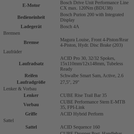
Bosch Drive Unit Performance Line
E-Motor
CX max. 120Nm (BDU38)
Bosch Purion 200 with Integrated
Bedieneinheit
Display
Ladegerät
Bosch 4A
Bremsen
Magura Louise, Front 4-Piston/Rear
Bremse
4-Piston, Hydr. Disc Brake (203)
Laufräder
ACID Pro 30, 32/32 Spokes,
Laufradsatz
15x110mm/12x148mm, Tubeless
Ready
Reifen
Schwalbe Smart Sam, Active, 2.6
Laufradgröße
27,5'', 29''
Lenker & Vorbau
Lenker
CUBE Rise Trail Bar 35
CUBE Performance Stem E-MTB
Vorbau
35, FPI-Link
Griffe
ACID Hybrid Perform
Sattel
Sattel
ACID Sequence 160
CUBE Dropper Post, Handlebar