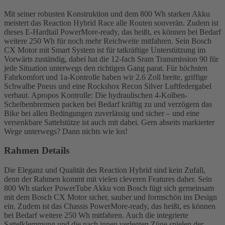
Mit seiner robusten Konstruktion und dem 800 Wh starken Akku
meistert das Reaction Hybrid Race alle Routen souverän. Zudem ist
dieses E-Hardtail PowerMore-ready, das heißt, es können bei Bedarf
weitere 250 Wh für noch mehr Reichweite mitfahren. Sein Bosch
CX Motor mit Smart System ist für tatkräftige Unterstützung im
Vorwärts zuständig, dabei hat die 12-fach Sram Transmission 90 für
jede Situation unterwegs den richtigen Gang parat. Für höchsten
Fahrkomfort und 1a-Kontrolle haben wir 2.6 Zoll breite, griffige
Schwalbe Pneus und eine Rockshox Recon Silver Luftfedergabel
verbaut. Apropos Kontrolle: Die hydraulischen 4-Kolben-
Scheibenbremsen packen bei Bedarf kräftig zu und verzögern das
Bike bei allen Bedingungen zuverlässig und sicher – und eine
versenkbare Sattelstütze ist auch mit dabei. Gern abseits markierter
Wege unterwegs? Dann nichts wie los!
Rahmen Details
Die Eleganz und Qualität des Reaction Hybrid sind kein Zufall,
denn der Rahmen kommt mit vielen cleveren Features daher. Sein
800 Wh starker PowerTube Akku von Bosch fügt sich gemeinsam
mit dem Bosch CX Motor sicher, sauber und formschön ins Design
ein. Zudem ist das Chassis PowerMore-ready, das heißt, es können
bei Bedarf weitere 250 Wh mitfahren. Auch die integrierte
Sattelklemmung und die nach innen verlegten Züge spielen der