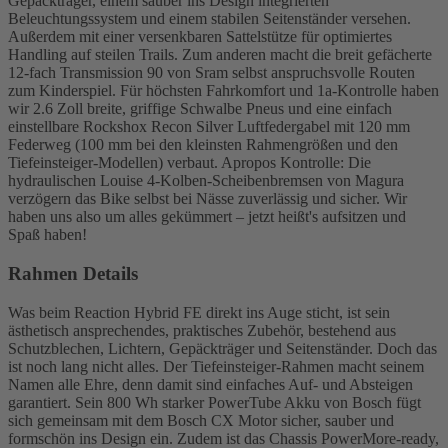
Gepäckträger, einem sauber ins Design integrierten
Beleuchtungssystem und einem stabilen Seitenständer versehen.
Außerdem mit einer versenkbaren Sattelstütze für optimiertes
Handling auf steilen Trails. Zum anderen macht die breit gefächerte
12-fach Transmission 90 von Sram selbst anspruchsvolle Routen
zum Kinderspiel. Für höchsten Fahrkomfort und 1a-Kontrolle haben
wir 2.6 Zoll breite, griffige Schwalbe Pneus und eine einfach
einstellbare Rockshox Recon Silver Luftfedergabel mit 120 mm
Federweg (100 mm bei den kleinsten Rahmengrößen und den
Tiefeinsteiger-Modellen) verbaut. Apropos Kontrolle: Die
hydraulischen Louise 4-Kolben-Scheibenbremsen von Magura
verzögern das Bike selbst bei Nässe zuverlässig und sicher. Wir
haben uns also um alles gekümmert – jetzt heißt's aufsitzen und
Spaß haben!
Rahmen Details
Was beim Reaction Hybrid FE direkt ins Auge sticht, ist sein
ästhetisch ansprechendes, praktisches Zubehör, bestehend aus
Schutzblechen, Lichtern, Gepäckträger und Seitenständer. Doch das
ist noch lang nicht alles. Der Tiefeinsteiger-Rahmen macht seinem
Namen alle Ehre, denn damit sind einfaches Auf- und Absteigen
garantiert. Sein 800 Wh starker PowerTube Akku von Bosch fügt
sich gemeinsam mit dem Bosch CX Motor sicher, sauber und
formschön ins Design ein. Zudem ist das Chassis PowerMore-ready,