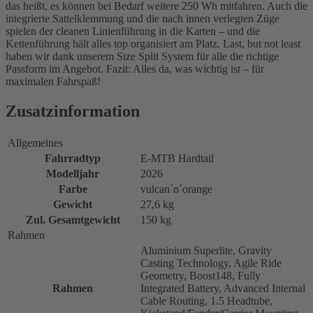
das heißt, es können bei Bedarf weitere 250 Wh mitfahren. Auch die
integrierte Sattelklemmung und die nach innen verlegten Züge
spielen der cleanen Linienführung in die Karten – und die
Kettenführung hält alles top organisiert am Platz. Last, but not least
haben wir dank unserem Size Split System für alle die richtige
Passform im Angebot. Fazit: Alles da, was wichtig ist – für
maximalen Fahrspaß!
Zusatzinformation
Allgemeines
Fahrradtyp
E-MTB Hardtail
Modelljahr
2026
Farbe
vulcan´n´orange
Gewicht
27,6 kg
Zul. Gesamtgewicht
150 kg
Rahmen
Aluminium Superlite, Gravity
Casting Technology, Agile Ride
Geometry, Boost148, Fully
Rahmen
Integrated Battery, Advanced Internal
Cable Routing, 1.5 Headtube,