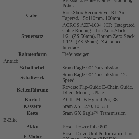
Kickstand/Fender/Carrier Mounting
Points
RockShox Recon Silver RL Air,
Gabel
Tapered, 15x110mm, 100mm
ACROS AZF-1034, ICR (Integrated
Cable Routing), Top Zero-Stack 1
Steuersatz
1/2" (ZS 56mm), Bottom Zero-Stack
1 1/2" (ZS 56mm), X-Connect
Interface
Rahmenform
Tiefeinsteiger
Antrieb
Schalthebel
Sram Eagle 90 Transmission
Sram Eagle 90 Transmission, 12-
Schaltwerk
Speed
Reverse Flip-Guide E-Chain Guide,
Kettenführung
Direct Mount, I-Plate
Kurbel
ACID MTB Hybrid Pro, 38T
Kassette
Sram XS-1270, 10-52T
Kette
Sram GX Eagle™ Transmission
E-Bike
Akku
Bosch PowerTube 800
Bosch Drive Unit Performance Line
E-Motor