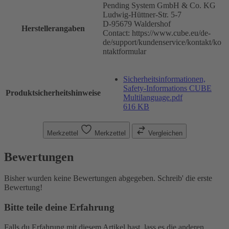
Pending System GmbH & Co. KG
Ludwig-Hüttner-Str. 5-7
D-95679 Waldershof
Herstellerangaben
Contact: https://www.cube.eu/de-
de/support/kundenservice/kontakt/ko
ntaktformular
Sicherheitsinformationen,
Safety-Informations CUBE
Produktsicherheitshinweise
Multilanguage.pdf
616 KB
Merkzettel
Merkzettel
Vergleichen
Bewertungen
Bisher wurden keine Bewertungen abgegeben. Schreib' die erste
Bewertung!
Bitte teile deine Erfahrung
Falls du Erfahrung mit diesem Artikel hast, lass es die anderen