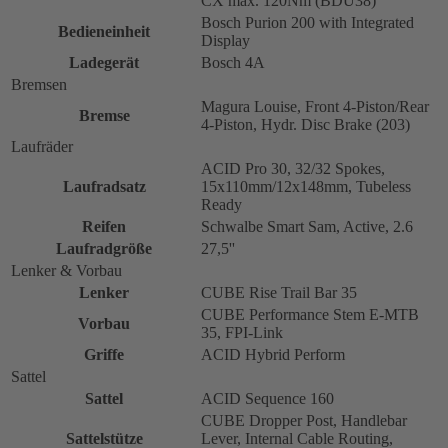
CX max. 120Nm (BDU38)
Bosch Purion 200 with Integrated
Bedieneinheit
Display
Ladegerät
Bosch 4A
Bremsen
Magura Louise, Front 4-Piston/Rear
Bremse
4-Piston, Hydr. Disc Brake (203)
Laufräder
ACID Pro 30, 32/32 Spokes,
Laufradsatz
15x110mm/12x148mm, Tubeless
Ready
Reifen
Schwalbe Smart Sam, Active, 2.6
Laufradgröße
27,5''
Lenker & Vorbau
Lenker
CUBE Rise Trail Bar 35
CUBE Performance Stem E-MTB
Vorbau
35, FPI-Link
Griffe
ACID Hybrid Perform
Sattel
Sattel
ACID Sequence 160
CUBE Dropper Post, Handlebar
Sattelstütze
Lever, Internal Cable Routing,