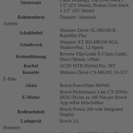
Steuersatz
1/2" (ZS 56mm), Bottom Zero-Stack
1 1/2" (ZS 56mm)
Rahmenform
Diamant / klassisch
Antrieb
Shimano Deore SL-M6100-R,
Schalthebel
Rapidfire Plus
Shimano XT RD-M8100-SGS,
Schaltwerk
ShadowPlus, 12-Speed
Reverse Flip-Guide E-Chain Guide,
Kettenführung
Direct Mount, I-Plate
Kurbel
ACID MTB Hybrid Pro, 38T
Kassette
Shimano Deore CS-M6100, 10-51T
E-Bike
Akku
Bosch PowerTube 800Wh
Bosch Performance Line CX 85Nm
E-Motor
(BDU38) bis zu 100 Nm per Bosch
App selbst freischaltbar
Bosch Purion 200 with Integrated
Bedieneinheit
Display
Ladegerät
Bosch 2A
Bremsen