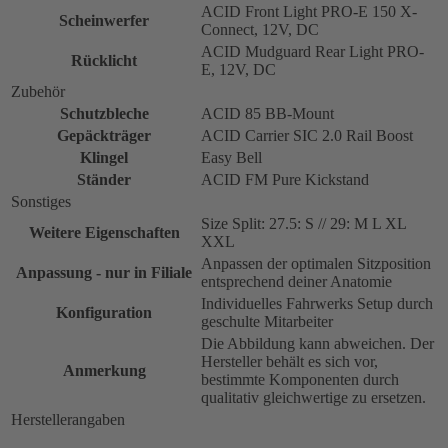
ACID Front Light PRO-E 150 X-
Scheinwerfer
Connect, 12V, DC
ACID Mudguard Rear Light PRO-
Rücklicht
E, 12V, DC
Zubehör
Schutzbleche
ACID 85 BB-Mount
Gepäckträger
ACID Carrier SIC 2.0 Rail Boost
Klingel
Easy Bell
Ständer
ACID FM Pure Kickstand
Sonstiges
Size Split: 27.5: S // 29: M L XL
Weitere Eigenschaften
XXL
Anpassen der optimalen Sitzposition
Anpassung - nur in Filiale
entsprechend deiner Anatomie
Individuelles Fahrwerks Setup durch
Konfiguration
geschulte Mitarbeiter
Die Abbildung kann abweichen. Der
Hersteller behält es sich vor,
Anmerkung
bestimmte Komponenten durch
qualitativ gleichwertige zu ersetzen.
Herstellerangaben