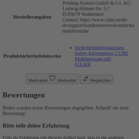
Pending System GmbH & Co. KG
Ludwig-Hüttner-Str. 5-7
D-95679 Waldershof
Herstellerangaben
Contact: https://www.cube.eu/de-
de/support/kundenservice/kontakt/ko
ntaktformular
Sicherheitsinformationen,
Safety-Informations CUBE
Produktsicherheitshinweise
Multilanguage.pdf
616 KB
Merkzettel
Merkzettel
Vergleichen
Bewertungen
Bisher wurden keine Bewertungen abgegeben. Schreib' die erste
Bewertung!
Bitte teile deine Erfahrung
Falls du Erfahrung mit diesem Artikel hast, lass es die anderen