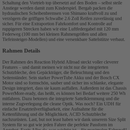
Schaltung den Vortrieb top übersetzt auf den Boden – selbst steile
Anstiege werden damit zum Kinderspiel. Bergab packen die
hydraulischen Scheibenbremsen von Shimano kraftvoll zu und
verzögern die griffigen Schwalbe 2.6 Zoll Reifen zuverlässig und
sicher. Für eine Extraportion Fahrkomfort und Kontrolle auf
ruppigeren Strecken haben wir eine Luftfedergabel mit 120 mm
Federweg (100 mm bei kleinen Rahmengrößen und allen
Tiefeinsteiger-Modellen) und eine versenkbare Sattelstütze verbaut.
Rahmen Details
Der Rahmen des Reaction Hybrid Allroad steckt voller cleverer
Features – und damit meinen wir nicht nur die integrierten
Schutzbleche, den Gepäckträger, die Beleuchtung und den
Seitenständer. Sein starker PowerTube Akku und der Bosch CX
Motor sind so formschön, sauber und sicher ins schlanke, elegante
Design integriert, dass sie kaum auffallen. Außerdem ist das Chassis
PowerMore-ready, das heißt, es können bei Bedarf weitere 250 Wh
mitfahren. Dazu betonen die integrierte Sattelklemmung und die
interne Zugverlegung die cleane Optik. Was noch? Ein UDH für
einfache Ersatzteilverfügbarkeit, eine Aufnahme für die
Kettenführung und die Möglichkeit, ACID Schutzbleche
nachzurüsten. Last, but not least haben wir dank unserem Size Split
System für so gut wie jeden Fahrer die perfekte Passform im
Angebot. Fazit: Alles da, was wichtig ist – für maximalen Fahrspaß!