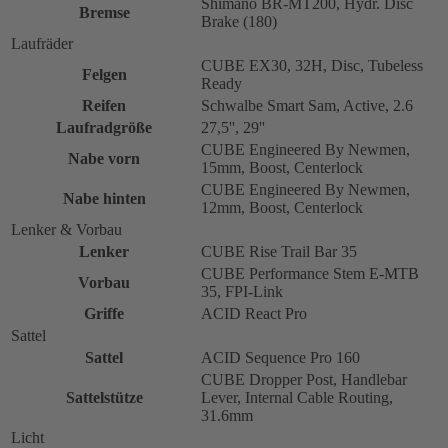
Shimano BR-MT200, Hydr. Disc
Bremse
Brake (180)
Laufräder
CUBE EX30, 32H, Disc, Tubeless
Felgen
Ready
Reifen
Schwalbe Smart Sam, Active, 2.6
Laufradgröße
27,5'', 29''
CUBE Engineered By Newmen,
Nabe vorn
15mm, Boost, Centerlock
CUBE Engineered By Newmen,
Nabe hinten
12mm, Boost, Centerlock
Lenker & Vorbau
Lenker
CUBE Rise Trail Bar 35
CUBE Performance Stem E-MTB
Vorbau
35, FPI-Link
Griffe
ACID React Pro
Sattel
Sattel
ACID Sequence Pro 160
CUBE Dropper Post, Handlebar
Sattelstütze
Lever, Internal Cable Routing,
31.6mm
Licht