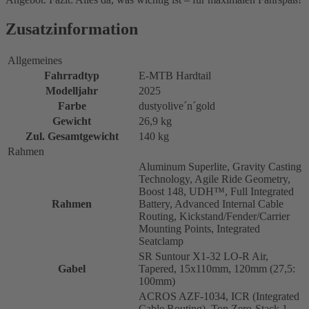
Zusatzinformation
Allgemeines
Fahrradtyp
E-MTB Hardtail
Modelljahr
2025
Farbe
dustyolive´n´gold
Gewicht
26,9 kg
Zul. Gesamtgewicht
140 kg
Rahmen
Aluminum Superlite, Gravity Casting
Technology, Agile Ride Geometry,
Boost 148, UDH™, Full Integrated
Rahmen
Battery, Advanced Internal Cable
Routing, Kickstand/Fender/Carrier
Mounting Points, Integrated
Seatclamp
SR Suntour X1-32 LO-R Air,
Gabel
Tapered, 15x110mm, 120mm (27,5:
100mm)
ACROS AZF-1034, ICR (Integrated
Cable Routing), Top Zero-Stack 1