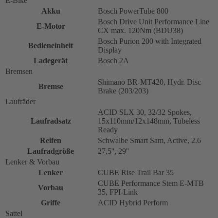
E-Bike
Akku
Bosch PowerTube 800
Bosch Drive Unit Performance Line
E-Motor
CX max. 120Nm (BDU38)
Bosch Purion 200 with Integrated
Bedieneinheit
Display
Ladegerät
Bosch 2A
Bremsen
Shimano BR-MT420, Hydr. Disc
Bremse
Brake (203/203)
Laufräder
ACID SLX 30, 32/32 Spokes,
Laufradsatz
15x110mm/12x148mm, Tubeless
Ready
Reifen
Schwalbe Smart Sam, Active, 2.6
Laufradgröße
27,5'', 29''
Lenker & Vorbau
Lenker
CUBE Rise Trail Bar 35
CUBE Performance Stem E-MTB
Vorbau
35, FPI-Link
Griffe
ACID Hybrid Perform
Sattel