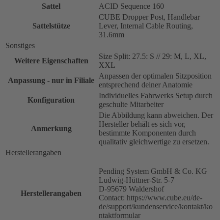
Sattel
ACID Sequence 160
CUBE Dropper Post, Handlebar
Sattelstütze
Lever, Internal Cable Routing,
31.6mm
Sonstiges
Size Split: 27.5: S // 29: M, L, XL,
Weitere Eigenschaften
XXL
Anpassen der optimalen Sitzposition
Anpassung - nur in Filiale
entsprechend deiner Anatomie
Individuelles Fahrwerks Setup durch
Konfiguration
geschulte Mitarbeiter
Die Abbildung kann abweichen. Der
Hersteller behält es sich vor,
Anmerkung
bestimmte Komponenten durch
qualitativ gleichwertige zu ersetzen.
Herstellerangaben
Pending System GmbH & Co. KG
Ludwig-Hüttner-Str. 5-7
D-95679 Waldershof
Herstellerangaben
Contact: https://www.cube.eu/de-
de/support/kundenservice/kontakt/ko
ntaktformular