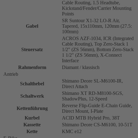
Cable Routing, 1.5 Headtube,
Kickstand/Fender/Carrier Mounting
Points
SR Suntour X1-32 LO-R Air,
Gabel
Tapered, 15x110mm, 120mm (27.5:
100mm)
ACROS AZF-1034, ICR (Integrated
Cable Routing), Top Zero-Stack 1
Steuersatz
1/2" (ZS 56mm), Bottom Zero-Stack
1 1/2" (ZS 56mm), X-Connect
Interface
Rahmenform
Diamant / klassisch
Antrieb
Shimano Deore SL-M6100-IR,
Schalthebel
Direct Attach
Shimano XT RD-M8100-SGS,
Schaltwerk
ShadowPlus, 12-Speed
Reverse Flip-Guide E-Chain Guide,
Kettenführung
Direct Mount, I-Plate
Kurbel
ACID MTB Hybrid Pro, 38T
Kassette
Shimano Deore CS-M6100, 10-51T
Kette
KMC e12