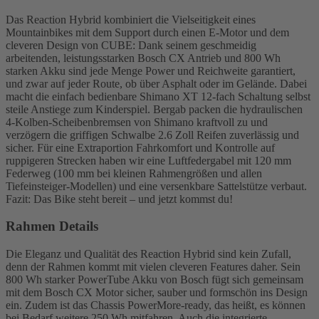
Das Reaction Hybrid kombiniert die Vielseitigkeit eines
Mountainbikes mit dem Support durch einen E-Motor und dem
cleveren Design von CUBE: Dank seinem geschmeidig
arbeitenden, leistungsstarken Bosch CX Antrieb und 800 Wh
starken Akku sind jede Menge Power und Reichweite garantiert,
und zwar auf jeder Route, ob über Asphalt oder im Gelände. Dabei
macht die einfach bedienbare Shimano XT 12-fach Schaltung selbst
steile Anstiege zum Kinderspiel. Bergab packen die hydraulischen
4-Kolben-Scheibenbremsen von Shimano kraftvoll zu und
verzögern die griffigen Schwalbe 2.6 Zoll Reifen zuverlässig und
sicher. Für eine Extraportion Fahrkomfort und Kontrolle auf
ruppigeren Strecken haben wir eine Luftfedergabel mit 120 mm
Federweg (100 mm bei kleinen Rahmengrößen und allen
Tiefeinsteiger-Modellen) und eine versenkbare Sattelstütze verbaut.
Fazit: Das Bike steht bereit – und jetzt kommst du!
Rahmen Details
Die Eleganz und Qualität des Reaction Hybrid sind kein Zufall,
denn der Rahmen kommt mit vielen cleveren Features daher. Sein
800 Wh starker PowerTube Akku von Bosch fügt sich gemeinsam
mit dem Bosch CX Motor sicher, sauber und formschön ins Design
ein. Zudem ist das Chassis PowerMore-ready, das heißt, es können
bei Bedarf weitere 250 Wh mitfahren. Auch die integrierte