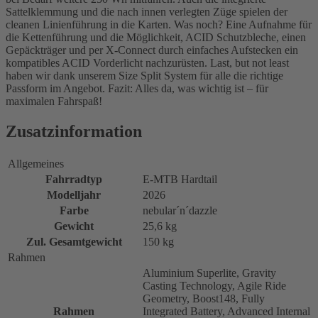
Sattelklemmung und die nach innen verlegten Züge spielen der
cleanen Linienführung in die Karten. Was noch? Eine Aufnahme für
die Kettenführung und die Möglichkeit, ACID Schutzbleche, einen
Gepäckträger und per X-Connect durch einfaches Aufstecken ein
kompatibles ACID Vorderlicht nachzurüsten. Last, but not least
haben wir dank unserem Size Split System für alle die richtige
Passform im Angebot. Fazit: Alles da, was wichtig ist – für
maximalen Fahrspaß!
Zusatzinformation
Allgemeines
Fahrradtyp
E-MTB Hardtail
Modelljahr
2026
Farbe
nebular´n´dazzle
Gewicht
25,6 kg
Zul. Gesamtgewicht
150 kg
Rahmen
Aluminium Superlite, Gravity
Casting Technology, Agile Ride
Geometry, Boost148, Fully
Rahmen
Integrated Battery, Advanced Internal