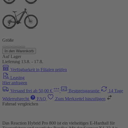
Größe
In den Warenkorb
Auf Lager
Lieferung 13.8. - 17.8.
Verfügbarkeit in Filialen prüfen
Leasing
Hier anfragen
***
Versand frei ab 50,00 €
Bestpreisgarantie
14 Tage
Widerrufsrecht
FAQ
Zum Merkzettel hinzufügen
Fahrrad vergleichen
Das Reaction Hybrid Pro 800 ist ein vielseitiges E-Hardtail für