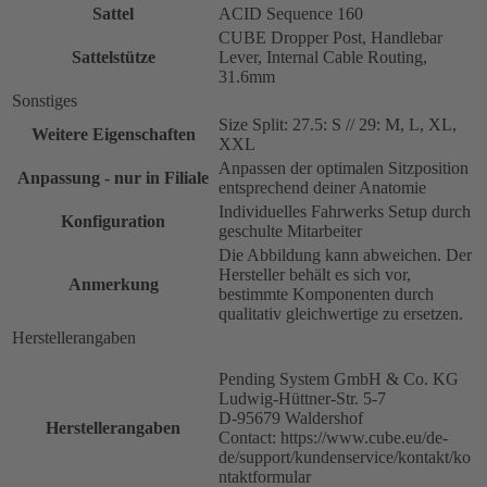
Sattel
ACID Sequence 160
CUBE Dropper Post, Handlebar
Sattelstütze
Lever, Internal Cable Routing,
31.6mm
Sonstiges
Size Split: 27.5: S // 29: M, L, XL,
Weitere Eigenschaften
XXL
Anpassen der optimalen Sitzposition
Anpassung - nur in Filiale
entsprechend deiner Anatomie
Individuelles Fahrwerks Setup durch
Konfiguration
geschulte Mitarbeiter
Die Abbildung kann abweichen. Der
Hersteller behält es sich vor,
Anmerkung
bestimmte Komponenten durch
qualitativ gleichwertige zu ersetzen.
Herstellerangaben
Pending System GmbH & Co. KG
Ludwig-Hüttner-Str. 5-7
D-95679 Waldershof
Herstellerangaben
Contact: https://www.cube.eu/de-
de/support/kundenservice/kontakt/ko
ntaktformular