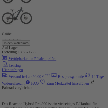
Größe
In den Warenkorb
Auf Lager
Lieferung 13.8. - 17.8.
Verfügbarkeit in Filialen prüfen
Leasing
Hier anfragen
***
Versand frei ab 50,00 €
Bestpreisgarantie
14 Tage
Widerrufsrecht
FAQ
Zum Merkzettel hinzufügen
Fahrrad vergleichen
Das Reaction Hybrid Pro 800 ist ein vielseitiges E-Hardtail für