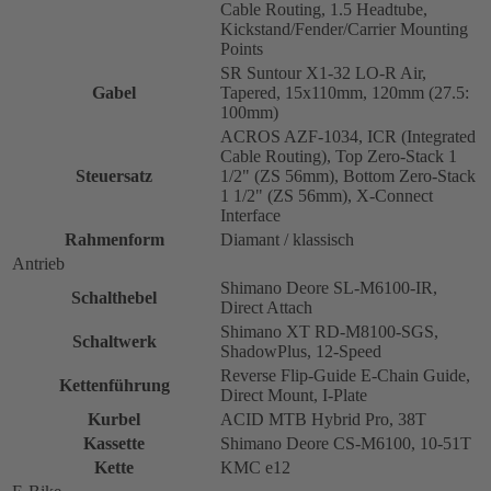
Cable Routing, 1.5 Headtube,
Kickstand/Fender/Carrier Mounting
Points
SR Suntour X1-32 LO-R Air,
Gabel
Tapered, 15x110mm, 120mm (27.5:
100mm)
ACROS AZF-1034, ICR (Integrated
Cable Routing), Top Zero-Stack 1
Steuersatz
1/2" (ZS 56mm), Bottom Zero-Stack
1 1/2" (ZS 56mm), X-Connect
Interface
Rahmenform
Diamant / klassisch
Antrieb
Shimano Deore SL-M6100-IR,
Schalthebel
Direct Attach
Shimano XT RD-M8100-SGS,
Schaltwerk
ShadowPlus, 12-Speed
Reverse Flip-Guide E-Chain Guide,
Kettenführung
Direct Mount, I-Plate
Kurbel
ACID MTB Hybrid Pro, 38T
Kassette
Shimano Deore CS-M6100, 10-51T
Kette
KMC e12