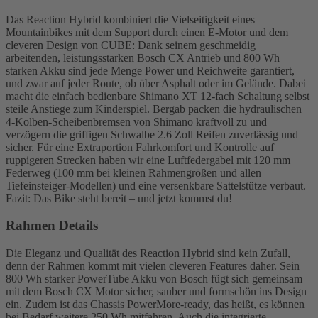
Das Reaction Hybrid kombiniert die Vielseitigkeit eines
Mountainbikes mit dem Support durch einen E-Motor und dem
cleveren Design von CUBE: Dank seinem geschmeidig
arbeitenden, leistungsstarken Bosch CX Antrieb und 800 Wh
starken Akku sind jede Menge Power und Reichweite garantiert,
und zwar auf jeder Route, ob über Asphalt oder im Gelände. Dabei
macht die einfach bedienbare Shimano XT 12-fach Schaltung selbst
steile Anstiege zum Kinderspiel. Bergab packen die hydraulischen
4-Kolben-Scheibenbremsen von Shimano kraftvoll zu und
verzögern die griffigen Schwalbe 2.6 Zoll Reifen zuverlässig und
sicher. Für eine Extraportion Fahrkomfort und Kontrolle auf
ruppigeren Strecken haben wir eine Luftfedergabel mit 120 mm
Federweg (100 mm bei kleinen Rahmengrößen und allen
Tiefeinsteiger-Modellen) und eine versenkbare Sattelstütze verbaut.
Fazit: Das Bike steht bereit – und jetzt kommst du!
Rahmen Details
Die Eleganz und Qualität des Reaction Hybrid sind kein Zufall,
denn der Rahmen kommt mit vielen cleveren Features daher. Sein
800 Wh starker PowerTube Akku von Bosch fügt sich gemeinsam
mit dem Bosch CX Motor sicher, sauber und formschön ins Design
ein. Zudem ist das Chassis PowerMore-ready, das heißt, es können
bei Bedarf weitere 250 Wh mitfahren. Auch die integrierte