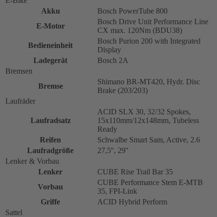
E-Bike
Akku
Bosch PowerTube 800
Bosch Drive Unit Performance Line
E-Motor
CX max. 120Nm (BDU38)
Bosch Purion 200 with Integrated
Bedieneinheit
Display
Ladegerät
Bosch 2A
Bremsen
Shimano BR-MT420, Hydr. Disc
Bremse
Brake (203/203)
Laufräder
ACID SLX 30, 32/32 Spokes,
Laufradsatz
15x110mm/12x148mm, Tubeless
Ready
Reifen
Schwalbe Smart Sam, Active, 2.6
Laufradgröße
27,5'', 29''
Lenker & Vorbau
Lenker
CUBE Rise Trail Bar 35
CUBE Performance Stem E-MTB
Vorbau
35, FPI-Link
Griffe
ACID Hybrid Perform
Sattel