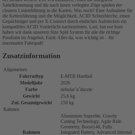
Sattelklemmung und die nach innen verlegten Züge spielen der
cleanen Linienführung in die Karten. Was noch? Eine Aufnahme für
die Kettenführung und die Möglichkeit, ACID Schutzbleche, einen
Gepäckträger und per X-Connect durch einfaches Aufstecken ein
kompatibles ACID Vorderlicht nachzurüsten. Last, but not least
haben wir dank unserem Size Split System für alle die richtige
Passform im Angebot. Fazit: Alles da, was wichtig ist – für
maximalen Fahrspaß!
Zusatzinformation
Allgemeines
Fahrradtyp
E-MTB Hardtail
Modelljahr
2026
Farbe
nebular´n´dazzle
Gewicht
25,6 kg
Zul. Gesamtgewicht
150 kg
Rahmen
Aluminium Superlite, Gravity
Casting Technology, Agile Ride
Geometry, Boost148, Fully
Rahmen
Integrated Battery, Advanced Internal