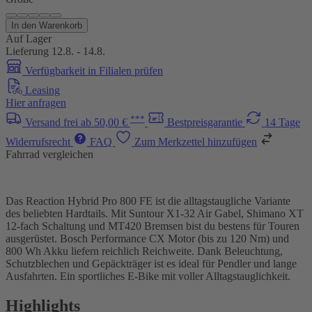
In den Warenkorb
Auf Lager
Lieferung 12.8. - 14.8.
Verfügbarkeit in Filialen prüfen
Leasing
Hier anfragen
***
Versand frei ab 50,00 €
Bestpreisgarantie
14 Tage
Widerrufsrecht
FAQ
Zum Merkzettel hinzufügen
Fahrrad vergleichen
Das Reaction Hybrid Pro 800 FE ist die alltagstaugliche Variante
des beliebten Hardtails. Mit Suntour X1-32 Air Gabel, Shimano XT
12-fach Schaltung und MT420 Bremsen bist du bestens für Touren
ausgerüstet. Bosch Performance CX Motor (bis zu 120 Nm) und
800 Wh Akku liefern reichlich Reichweite. Dank Beleuchtung,
Schutzblechen und Gepäckträger ist es ideal für Pendler und lange
Ausfahrten. Ein sportliches E-Bike mit voller Alltagstauglichkeit.
Highlights