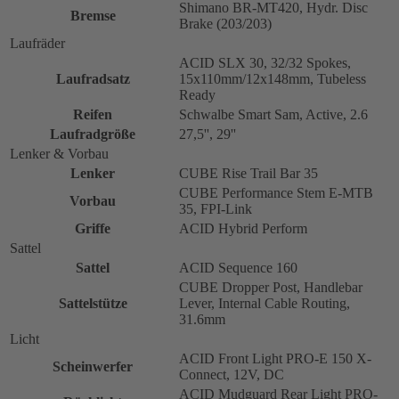
Shimano BR-MT420, Hydr. Disc
Bremse
Brake (203/203)
Laufräder
ACID SLX 30, 32/32 Spokes,
Laufradsatz
15x110mm/12x148mm, Tubeless
Ready
Reifen
Schwalbe Smart Sam, Active, 2.6
Laufradgröße
27,5'', 29''
Lenker & Vorbau
Lenker
CUBE Rise Trail Bar 35
CUBE Performance Stem E-MTB
Vorbau
35, FPI-Link
Griffe
ACID Hybrid Perform
Sattel
Sattel
ACID Sequence 160
CUBE Dropper Post, Handlebar
Sattelstütze
Lever, Internal Cable Routing,
31.6mm
Licht
ACID Front Light PRO-E 150 X-
Scheinwerfer
Connect, 12V, DC
ACID Mudguard Rear Light PRO-