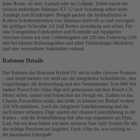
jeder Route, ob über Asphalt oder im Gelände. Dabei macht die
einfach bedienbare Shimano XT 12-fach Schaltung selbst steile
Anstiege zum Kinderspiel. Bergab packen die hydraulischen 4-
Kolben-Scheibenbremsen von Shimano kraftvoll zu und verzögern
die griffigen Schwalbe 2.6 Zoll Reifen zuverlässig und sicher. Für
eine Extraportion Fahrkomfort und Kontrolle auf ruppigeren
Strecken haben wir eine Luftfedergabel mit 120 mm Federweg (100
mm bei kleinen Rahmengrößen und allen Tiefeinsteiger-Modellen)
und eine versenkbare Sattelstütze verbaut.
Rahmen Details
Der Rahmen des Reaction Hybrid FE steckt voller cleverer Features
– und damit meinen wir nicht nur die integrierten Schutzbleche, den
Gepäckträger, die Beleuchtung und den Seitenständer. Sein 800 Wh
starker PowerTube Akku fügt sich gemeinsam mit dem Bosch CX
Motor sicher, sauber und formschön ins Design ein. Zudem ist das
Chassis PowerMore-ready, das heißt, es können bei Bedarf weitere
250 Wh mitfahren. Auch die integrierte Sattelklemmung und die
nach innen verlegten Züge spielen der cleanen Linienführung in die
Karten – und die Kettenführung hält alles top organisiert am Platz.
Last, but not least haben wir dank unserem Size Split System für alle
die richtige Passform im Angebot. Fazit: Alles da, was wichtig ist –
für maximalen Fahrspaß!