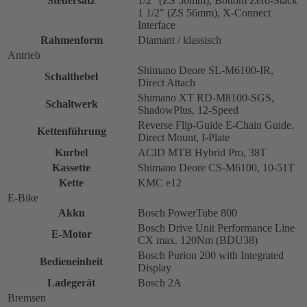
Steuersatz
1/2" (ZS 56mm), Bottom Zero-Stack
1 1/2" (ZS 56mm), X-Connect
Interface
Rahmenform
Diamant / klassisch
Antrieb
Shimano Deore SL-M6100-IR,
Schalthebel
Direct Attach
Shimano XT RD-M8100-SGS,
Schaltwerk
ShadowPlus, 12-Speed
Reverse Flip-Guide E-Chain Guide,
Kettenführung
Direct Mount, I-Plate
Kurbel
ACID MTB Hybrid Pro, 38T
Kassette
Shimano Deore CS-M6100, 10-51T
Kette
KMC e12
E-Bike
Akku
Bosch PowerTube 800
Bosch Drive Unit Performance Line
E-Motor
CX max. 120Nm (BDU38)
Bosch Purion 200 with Integrated
Bedieneinheit
Display
Ladegerät
Bosch 2A
Bremsen