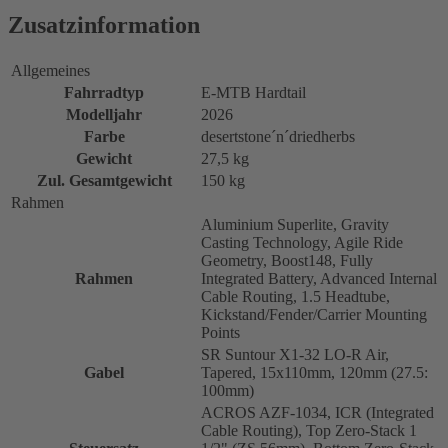
Zusatzinformation
Allgemeines
Fahrradtyp
E-MTB Hardtail
Modelljahr
2026
Farbe
desertstone´n´driedherbs
Gewicht
27,5 kg
Zul. Gesamtgewicht
150 kg
Rahmen
Aluminium Superlite, Gravity
Casting Technology, Agile Ride
Geometry, Boost148, Fully
Rahmen
Integrated Battery, Advanced Internal
Cable Routing, 1.5 Headtube,
Kickstand/Fender/Carrier Mounting
Points
SR Suntour X1-32 LO-R Air,
Gabel
Tapered, 15x110mm, 120mm (27.5:
100mm)
ACROS AZF-1034, ICR (Integrated
Cable Routing), Top Zero-Stack 1