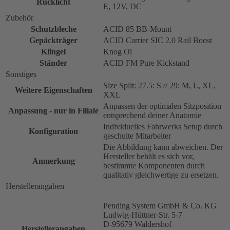
Rücklicht
E, 12V, DC
Zubehör
Schutzbleche
ACID 85 BB-Mount
Gepäckträger
ACID Carrier SIC 2.0 Rail Boost
Klingel
Knog Oi
Ständer
ACID FM Pure Kickstand
Sonstiges
Size Split: 27.5: S // 29: M, L, XL,
Weitere Eigenschaften
XXL
Anpassen der optimalen Sitzposition
Anpassung - nur in Filiale
entsprechend deiner Anatomie
Individuelles Fahrwerks Setup durch
Konfiguration
geschulte Mitarbeiter
Die Abbildung kann abweichen. Der
Hersteller behält es sich vor,
Anmerkung
bestimmte Komponenten durch
qualitativ gleichwertige zu ersetzen.
Herstellerangaben
Pending System GmbH & Co. KG
Ludwig-Hüttner-Str. 5-7
D-95679 Waldershof
Herstellerangaben