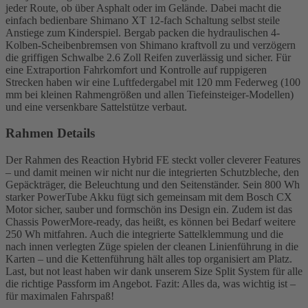
jeder Route, ob über Asphalt oder im Gelände. Dabei macht die
einfach bedienbare Shimano XT 12-fach Schaltung selbst steile
Anstiege zum Kinderspiel. Bergab packen die hydraulischen 4-
Kolben-Scheibenbremsen von Shimano kraftvoll zu und verzögern
die griffigen Schwalbe 2.6 Zoll Reifen zuverlässig und sicher. Für
eine Extraportion Fahrkomfort und Kontrolle auf ruppigeren
Strecken haben wir eine Luftfedergabel mit 120 mm Federweg (100
mm bei kleinen Rahmengrößen und allen Tiefeinsteiger-Modellen)
und eine versenkbare Sattelstütze verbaut.
Rahmen Details
Der Rahmen des Reaction Hybrid FE steckt voller cleverer Features
– und damit meinen wir nicht nur die integrierten Schutzbleche, den
Gepäckträger, die Beleuchtung und den Seitenständer. Sein 800 Wh
starker PowerTube Akku fügt sich gemeinsam mit dem Bosch CX
Motor sicher, sauber und formschön ins Design ein. Zudem ist das
Chassis PowerMore-ready, das heißt, es können bei Bedarf weitere
250 Wh mitfahren. Auch die integrierte Sattelklemmung und die
nach innen verlegten Züge spielen der cleanen Linienführung in die
Karten – und die Kettenführung hält alles top organisiert am Platz.
Last, but not least haben wir dank unserem Size Split System für alle
die richtige Passform im Angebot. Fazit: Alles da, was wichtig ist –
für maximalen Fahrspaß!