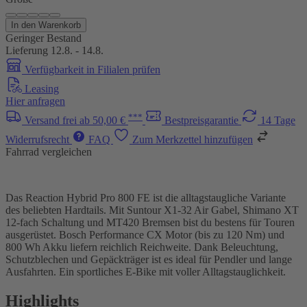
In den Warenkorb
Geringer Bestand
Lieferung 12.8. - 14.8.
Verfügbarkeit in Filialen prüfen
Leasing
Hier anfragen
***
Versand frei ab 50,00 €
Bestpreisgarantie
14 Tage
Widerrufsrecht
FAQ
Zum Merkzettel hinzufügen
Fahrrad vergleichen
Das Reaction Hybrid Pro 800 FE ist die alltagstaugliche Variante
des beliebten Hardtails. Mit Suntour X1-32 Air Gabel, Shimano XT
12-fach Schaltung und MT420 Bremsen bist du bestens für Touren
ausgerüstet. Bosch Performance CX Motor (bis zu 120 Nm) und
800 Wh Akku liefern reichlich Reichweite. Dank Beleuchtung,
Schutzblechen und Gepäckträger ist es ideal für Pendler und lange
Ausfahrten. Ein sportliches E-Bike mit voller Alltagstauglichkeit.
Highlights