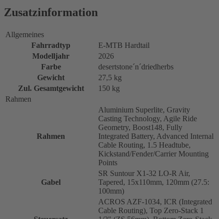
Zusatzinformation
Allgemeines
Fahrradtyp
E-MTB Hardtail
Modelljahr
2026
Farbe
desertstone´n´driedherbs
Gewicht
27,5 kg
Zul. Gesamtgewicht
150 kg
Rahmen
Aluminium Superlite, Gravity
Casting Technology, Agile Ride
Geometry, Boost148, Fully
Rahmen
Integrated Battery, Advanced Internal
Cable Routing, 1.5 Headtube,
Kickstand/Fender/Carrier Mounting
Points
SR Suntour X1-32 LO-R Air,
Gabel
Tapered, 15x110mm, 120mm (27.5:
100mm)
ACROS AZF-1034, ICR (Integrated
Cable Routing), Top Zero-Stack 1