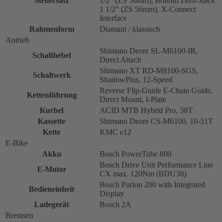
Steuersatz
1/2" (ZS 56mm), Bottom Zero-Stack
1 1/2" (ZS 56mm), X-Connect
Interface
Rahmenform
Diamant / klassisch
Antrieb
Shimano Deore SL-M6100-IR,
Schalthebel
Direct Attach
Shimano XT RD-M8100-SGS,
Schaltwerk
ShadowPlus, 12-Speed
Reverse Flip-Guide E-Chain Guide,
Kettenführung
Direct Mount, I-Plate
Kurbel
ACID MTB Hybrid Pro, 38T
Kassette
Shimano Deore CS-M6100, 10-51T
Kette
KMC e12
E-Bike
Akku
Bosch PowerTube 800
Bosch Drive Unit Performance Line
E-Motor
CX max. 120Nm (BDU38)
Bosch Purion 200 with Integrated
Bedieneinheit
Display
Ladegerät
Bosch 2A
Bremsen