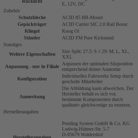
Rücklicht
E, 12V, DC
Zubehör
Schutzbleche
ACID 85 BB-Mount
Gepäckträger
ACID Carrier SIC 2.0 Rail Boost
Klingel
Knog Oi
Ständer
ACID FM Pure Kickstand
Sonstiges
Size Split: 27.5: S // 29: M, L, XL,
Weitere Eigenschaften
XXL
Anpassen der optimalen Sitzposition
Anpassung - nur in Filiale
entsprechend deiner Anatomie
Individuelles Fahrwerks Setup durch
Konfiguration
geschulte Mitarbeiter
Die Abbildung kann abweichen. Der
Hersteller behält es sich vor,
Anmerkung
bestimmte Komponenten durch
qualitativ gleichwertige zu ersetzen.
Herstellerangaben
Pending System GmbH & Co. KG
Ludwig-Hüttner-Str. 5-7
D-95679 Waldershof
Herstellerangaben