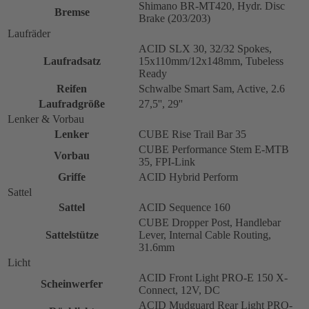
Shimano BR-MT420, Hydr. Disc
Bremse
Brake (203/203)
Laufräder
ACID SLX 30, 32/32 Spokes,
Laufradsatz
15x110mm/12x148mm, Tubeless
Ready
Reifen
Schwalbe Smart Sam, Active, 2.6
Laufradgröße
27,5'', 29''
Lenker & Vorbau
Lenker
CUBE Rise Trail Bar 35
CUBE Performance Stem E-MTB
Vorbau
35, FPI-Link
Griffe
ACID Hybrid Perform
Sattel
Sattel
ACID Sequence 160
CUBE Dropper Post, Handlebar
Sattelstütze
Lever, Internal Cable Routing,
31.6mm
Licht
ACID Front Light PRO-E 150 X-
Scheinwerfer
Connect, 12V, DC
ACID Mudguard Rear Light PRO-