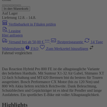
In den Warenkorb
Auf Lager
Lieferung 12.8. - 14.8.
Verfügbarkeit in Filialen prüfen
Leasing
Hier anfragen
***
Versand frei ab 50,00 €
Bestpreisgarantie
14 Tage
Widerrufsrecht
FAQ
Zum Merkzettel hinzufügen
Fahrrad vergleichen
Das Reaction Hybrid Pro 800 FE ist die alltagstaugliche Variante
des beliebten Hardtails. Mit Suntour X1-32 Air Gabel, Shimano XT
12-fach Schaltung und MT420 Bremsen bist du bestens für Touren
ausgerüstet. Bosch Performance CX Motor (bis zu 120 Nm) und
800 Wh Akku liefern reichlich Reichweite. Dank Beleuchtung,
Schutzblechen und Gepäckträger ist es ideal für Pendler und lange
Ausfahrten. Ein sportliches E-Bike mit voller Alltagstauglichkeit.
Highlights