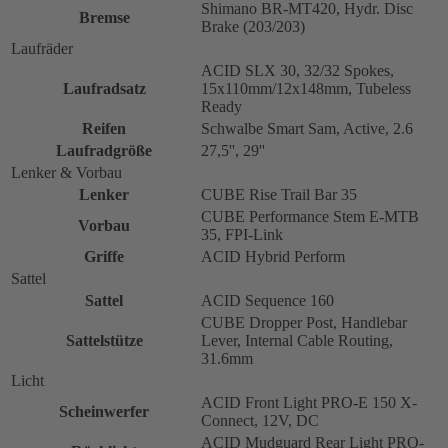
Shimano BR-MT420, Hydr. Disc
Bremse
Brake (203/203)
Laufräder
ACID SLX 30, 32/32 Spokes,
Laufradsatz
15x110mm/12x148mm, Tubeless
Ready
Reifen
Schwalbe Smart Sam, Active, 2.6
Laufradgröße
27,5'', 29''
Lenker & Vorbau
Lenker
CUBE Rise Trail Bar 35
CUBE Performance Stem E-MTB
Vorbau
35, FPI-Link
Griffe
ACID Hybrid Perform
Sattel
Sattel
ACID Sequence 160
CUBE Dropper Post, Handlebar
Sattelstütze
Lever, Internal Cable Routing,
31.6mm
Licht
ACID Front Light PRO-E 150 X-
Scheinwerfer
Connect, 12V, DC
ACID Mudguard Rear Light PRO-