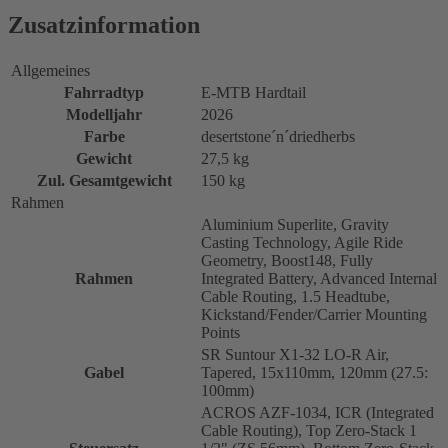
Zusatzinformation
Allgemeines
Fahrradtyp
E-MTB Hardtail
Modelljahr
2026
Farbe
desertstone´n´driedherbs
Gewicht
27,5 kg
Zul. Gesamtgewicht
150 kg
Rahmen
Aluminium Superlite, Gravity
Casting Technology, Agile Ride
Geometry, Boost148, Fully
Rahmen
Integrated Battery, Advanced Internal
Cable Routing, 1.5 Headtube,
Kickstand/Fender/Carrier Mounting
Points
SR Suntour X1-32 LO-R Air,
Gabel
Tapered, 15x110mm, 120mm (27.5:
100mm)
ACROS AZF-1034, ICR (Integrated
Cable Routing), Top Zero-Stack 1