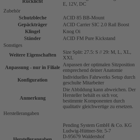
Rücklicht
E, 12V, DC
Zubehör
Schutzbleche
ACID 85 BB-Mount
Gepäckträger
ACID Carrier SIC 2.0 Rail Boost
Klingel
Knog Oi
Ständer
ACID FM Pure Kickstand
Sonstiges
Size Split: 27.5: S // 29: M, L, XL,
Weitere Eigenschaften
XXL
Anpassen der optimalen Sitzposition
Anpassung - nur in Filiale
entsprechend deiner Anatomie
Individuelles Fahrwerks Setup durch
Konfiguration
geschulte Mitarbeiter
Die Abbildung kann abweichen. Der
Hersteller behält es sich vor,
Anmerkung
bestimmte Komponenten durch
qualitativ gleichwertige zu ersetzen.
Herstellerangaben
Pending System GmbH & Co. KG
Ludwig-Hüttner-Str. 5-7
D-95679 Waldershof
Herstellerangaben