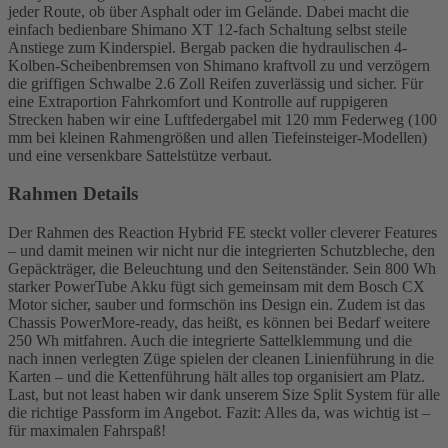
jeder Route, ob über Asphalt oder im Gelände. Dabei macht die
einfach bedienbare Shimano XT 12-fach Schaltung selbst steile
Anstiege zum Kinderspiel. Bergab packen die hydraulischen 4-
Kolben-Scheibenbremsen von Shimano kraftvoll zu und verzögern
die griffigen Schwalbe 2.6 Zoll Reifen zuverlässig und sicher. Für
eine Extraportion Fahrkomfort und Kontrolle auf ruppigeren
Strecken haben wir eine Luftfedergabel mit 120 mm Federweg (100
mm bei kleinen Rahmengrößen und allen Tiefeinsteiger-Modellen)
und eine versenkbare Sattelstütze verbaut.
Rahmen Details
Der Rahmen des Reaction Hybrid FE steckt voller cleverer Features
– und damit meinen wir nicht nur die integrierten Schutzbleche, den
Gepäckträger, die Beleuchtung und den Seitenständer. Sein 800 Wh
starker PowerTube Akku fügt sich gemeinsam mit dem Bosch CX
Motor sicher, sauber und formschön ins Design ein. Zudem ist das
Chassis PowerMore-ready, das heißt, es können bei Bedarf weitere
250 Wh mitfahren. Auch die integrierte Sattelklemmung und die
nach innen verlegten Züge spielen der cleanen Linienführung in die
Karten – und die Kettenführung hält alles top organisiert am Platz.
Last, but not least haben wir dank unserem Size Split System für alle
die richtige Passform im Angebot. Fazit: Alles da, was wichtig ist –
für maximalen Fahrspaß!