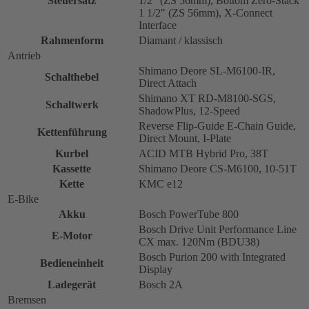
Steuersatz
1/2" (ZS 56mm), Bottom Zero-Stack
1 1/2" (ZS 56mm), X-Connect
Interface
Rahmenform
Diamant / klassisch
Antrieb
Shimano Deore SL-M6100-IR,
Schalthebel
Direct Attach
Shimano XT RD-M8100-SGS,
Schaltwerk
ShadowPlus, 12-Speed
Reverse Flip-Guide E-Chain Guide,
Kettenführung
Direct Mount, I-Plate
Kurbel
ACID MTB Hybrid Pro, 38T
Kassette
Shimano Deore CS-M6100, 10-51T
Kette
KMC e12
E-Bike
Akku
Bosch PowerTube 800
Bosch Drive Unit Performance Line
E-Motor
CX max. 120Nm (BDU38)
Bosch Purion 200 with Integrated
Bedieneinheit
Display
Ladegerät
Bosch 2A
Bremsen