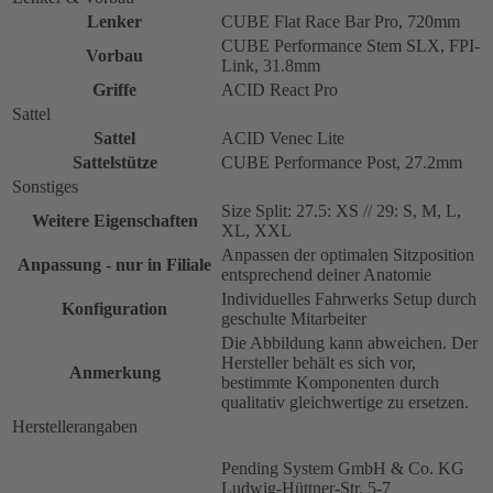
Lenker
CUBE Flat Race Bar Pro, 720mm
CUBE Performance Stem SLX, FPI-
Vorbau
Link, 31.8mm
Griffe
ACID React Pro
Sattel
Sattel
ACID Venec Lite
Sattelstütze
CUBE Performance Post, 27.2mm
Sonstiges
Size Split: 27.5: XS // 29: S, M, L,
Weitere Eigenschaften
XL, XXL
Anpassen der optimalen Sitzposition
Anpassung - nur in Filiale
entsprechend deiner Anatomie
Individuelles Fahrwerks Setup durch
Konfiguration
geschulte Mitarbeiter
Die Abbildung kann abweichen. Der
Hersteller behält es sich vor,
Anmerkung
bestimmte Komponenten durch
qualitativ gleichwertige zu ersetzen.
Herstellerangaben
Pending System GmbH & Co. KG
Ludwig-Hüttner-Str. 5-7