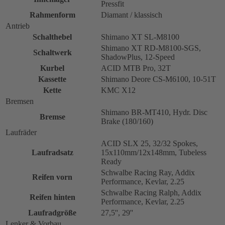
Pressfit
Rahmenform
Diamant / klassisch
Antrieb
Schalthebel
Shimano XT SL-M8100
Shimano XT RD-M8100-SGS,
Schaltwerk
ShadowPlus, 12-Speed
Kurbel
ACID MTB Pro, 32T
Kassette
Shimano Deore CS-M6100, 10-51T
Kette
KMC X12
Bremsen
Shimano BR-MT410, Hydr. Disc
Bremse
Brake (180/160)
Laufräder
ACID SLX 25, 32/32 Spokes,
Laufradsatz
15x110mm/12x148mm, Tubeless
Ready
Schwalbe Racing Ray, Addix
Reifen vorn
Performance, Kevlar, 2.25
Schwalbe Racing Ralph, Addix
Reifen hinten
Performance, Kevlar, 2.25
Laufradgröße
27,5'', 29''
Lenker & Vorbau