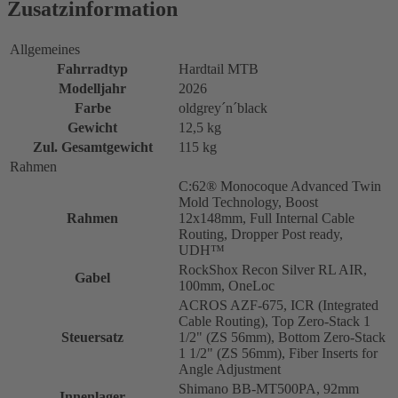
Zusatzinformation
Allgemeines
Fahrradtyp
Hardtail MTB
Modelljahr
2026
Farbe
oldgrey´n´black
Gewicht
12,5 kg
Zul. Gesamtgewicht
115 kg
Rahmen
C:62® Monocoque Advanced Twin
Mold Technology, Boost
Rahmen
12x148mm, Full Internal Cable
Routing, Dropper Post ready,
UDH™
RockShox Recon Silver RL AIR,
Gabel
100mm, OneLoc
ACROS AZF-675, ICR (Integrated
Cable Routing), Top Zero-Stack 1
Steuersatz
1/2" (ZS 56mm), Bottom Zero-Stack
1 1/2" (ZS 56mm), Fiber Inserts for
Angle Adjustment
Shimano BB-MT500PA, 92mm
Innenlager