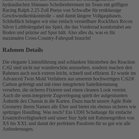
hydraulischen Shimano Scheibenbremsen im Team mit griffigen
Racing Ralph 2.25 Zoll Pneus von Schwalbe für erstklassige
Geschwindkeitskontrolle – und damit längere Vollgasphasen.
Schließlich bringen wir eine einfach verstellbare RockShox Recon
Silver Luftfedergabel ins Spiel, die das Vorderrad komfortabel am
Boden und präzise auf Spur hält. Also alles da, was es für
maximalen Cross-Country-Fahrspaß braucht!
Rahmen Details
Die elegante Linienführung und schlanken Sitzstreben des Reaction
C:62 sind nicht nur wunderschön anzusehen, sondern machen den
Rahmen auch noch extrem leicht, schnell und effizient. Er wurde im
Advanced Twin Mold Verfahren aus unserem hochwertigen C:62®
Carbon gefertigt und mit einer integrierten Sattelklemmung
versehen, die sicheres Fixieren und einen cleanen Look vereint.
Auch die semi-integrierte Zugverlegung spielt der aufgeräumten
Ästhetik des Chassis in die Karten. Dazu macht unsere Agile Ride
Geometry ihrem Namen alle Ehre und bietet ein ebenso sicheres wie
spritziges Handling. Was noch? Ein UDH Schaltauge für einfache
Ersatzteilverfügbarkeit und unser Size Split mit Rahmengrößen von
XS bis XXL und damit der perfekten Passform für so gut wie alle
Anforderungen.