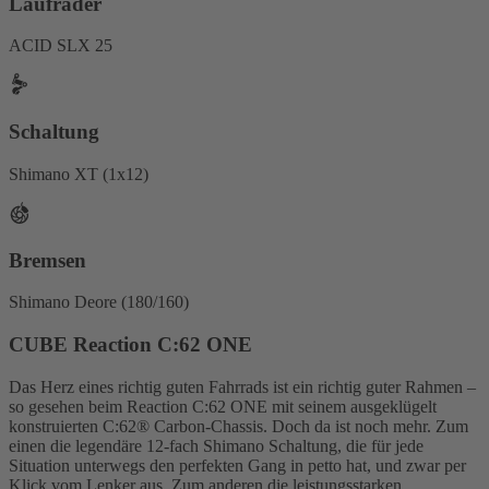
Laufräder
ACID SLX 25
Schaltung
Shimano XT (1x12)
Bremsen
Shimano Deore (180/160)
CUBE Reaction C:62 ONE
Das Herz eines richtig guten Fahrrads ist ein richtig guter Rahmen –
so gesehen beim Reaction C:62 ONE mit seinem ausgeklügelt
konstruierten C:62® Carbon-Chassis. Doch da ist noch mehr. Zum
einen die legendäre 12-fach Shimano Schaltung, die für jede
Situation unterwegs den perfekten Gang in petto hat, und zwar per
Klick vom Lenker aus. Zum anderen die leistungsstarken