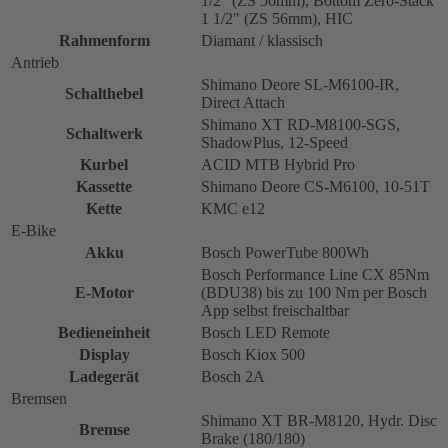
1/2" (ZS 56mm), Bottom Zero-Stack
1 1/2" (ZS 56mm), HIC
Rahmenform
Diamant / klassisch
Antrieb
Shimano Deore SL-M6100-IR,
Schalthebel
Direct Attach
Shimano XT RD-M8100-SGS,
Schaltwerk
ShadowPlus, 12-Speed
Kurbel
ACID MTB Hybrid Pro
Kassette
Shimano Deore CS-M6100, 10-51T
Kette
KMC e12
E-Bike
Akku
Bosch PowerTube 800Wh
Bosch Performance Line CX 85Nm
E-Motor
(BDU38) bis zu 100 Nm per Bosch
App selbst freischaltbar
Bedieneinheit
Bosch LED Remote
Display
Bosch Kiox 500
Ladegerät
Bosch 2A
Bremsen
Shimano XT BR-M8120, Hydr. Disc
Bremse
Brake (180/180)