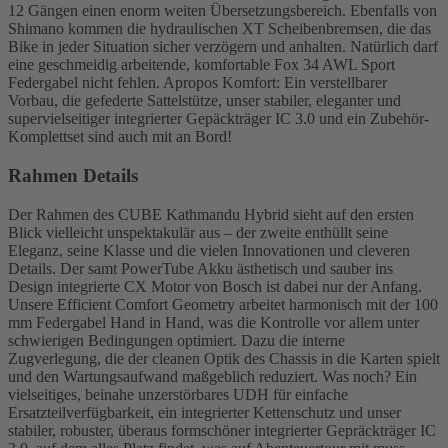
12 Gängen einen enorm weiten Übersetzungsbereich. Ebenfalls von
Shimano kommen die hydraulischen XT Scheibenbremsen, die das
Bike in jeder Situation sicher verzögern und anhalten. Natürlich darf
eine geschmeidig arbeitende, komfortable Fox 34 AWL Sport
Federgabel nicht fehlen. Apropos Komfort: Ein verstellbarer
Vorbau, die gefederte Sattelstütze, unser stabiler, eleganter und
supervielseitiger integrierter Gepäckträger IC 3.0 und ein Zubehör-
Komplettset sind auch mit an Bord!
Rahmen Details
Der Rahmen des CUBE Kathmandu Hybrid sieht auf den ersten
Blick vielleicht unspektakulär aus – der zweite enthüllt seine
Eleganz, seine Klasse und die vielen Innovationen und cleveren
Details. Der samt PowerTube Akku ästhetisch und sauber ins
Design integrierte CX Motor von Bosch ist dabei nur der Anfang.
Unsere Efficient Comfort Geometry arbeitet harmonisch mit der 100
mm Federgabel Hand in Hand, was die Kontrolle vor allem unter
schwierigen Bedingungen optimiert. Dazu die interne
Zugverlegung, die der cleanen Optik des Chassis in die Karten spielt
und den Wartungsaufwand maßgeblich reduziert. Was noch? Ein
vielseitiges, beinahe unzerstörbares UDH für einfache
Ersatzteilverfügbarkeit, ein integrierter Kettenschutz und unser
stabiler, robuster, überaus formschöner integrierter Gepräckträger IC