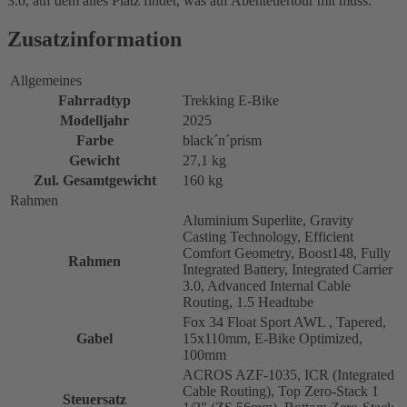
3.0, auf dem alles Platz findet, was auf Abenteuertour mit muss.
Zusatzinformation
Allgemeines
Fahrradtyp
Trekking E-Bike
Modelljahr
2025
Farbe
black´n´prism
Gewicht
27,1 kg
Zul. Gesamtgewicht
160 kg
Rahmen
Aluminium Superlite, Gravity
Casting Technology, Efficient
Comfort Geometry, Boost148, Fully
Rahmen
Integrated Battery, Integrated Carrier
3.0, Advanced Internal Cable
Routing, 1.5 Headtube
Fox 34 Float Sport AWL , Tapered,
Gabel
15x110mm, E-Bike Optimized,
100mm
ACROS AZF-1035, ICR (Integrated
Cable Routing), Top Zero-Stack 1
Steuersatz