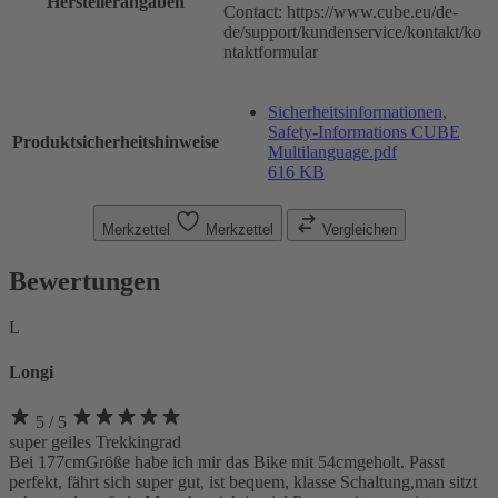
Herstellerangaben
Contact: https://www.cube.eu/de-
de/support/kundenservice/kontakt/ko
ntaktformular
Sicherheitsinformationen,
Safety-Informations CUBE
Produktsicherheitshinweise
Multilanguage.pdf
616 KB
Merkzettel
Merkzettel
Vergleichen
Bewertungen
L
Longi
5
/ 5
super geiles Trekkingrad
Bei 177cmGröße habe ich mir das Bike mit 54cmgeholt. Passt
perfekt, fährt sich super gut, ist bequem, klasse Schaltung,man sitzt