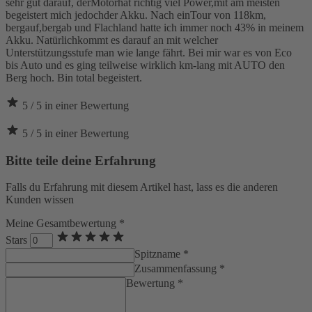
sehr gut darauf, derMotorhat richtig viel Power,mit am meisten
begeistert mich jedochder Akku. Nach einTour von 118km,
bergauf,bergab und Flachland hatte ich immer noch 43% in meinem
Akku. Natürlichkommt es darauf an mit welcher
Unterstützungsstufe man wie lange fährt. Bei mir war es von Eco
bis Auto und es ging teilweise wirklich km-lang mit AUTO den
Berg hoch. Bin total begeistert.
5
/ 5
in
einer
Bewertung
5
/ 5
in
einer
Bewertung
Bitte teile deine Erfahrung
Falls du Erfahrung mit diesem Artikel hast, lass es die anderen
Kunden wissen
Meine Gesamtbewertung *
Stars
Spitzname *
Zusammenfassung *
Bewertung *