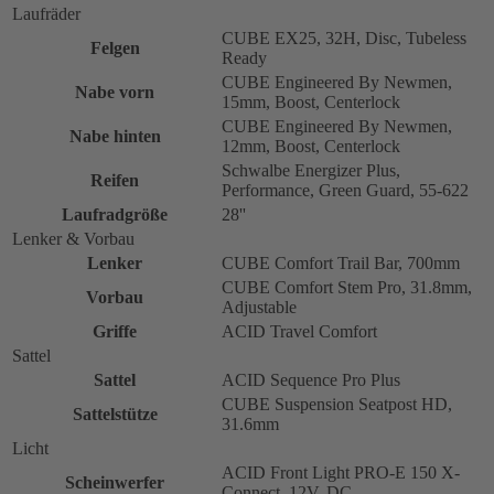
Laufräder
CUBE EX25, 32H, Disc, Tubeless
Felgen
Ready
CUBE Engineered By Newmen,
Nabe vorn
15mm, Boost, Centerlock
CUBE Engineered By Newmen,
Nabe hinten
12mm, Boost, Centerlock
Schwalbe Energizer Plus,
Reifen
Performance, Green Guard, 55-622
Laufradgröße
28''
Lenker & Vorbau
Lenker
CUBE Comfort Trail Bar, 700mm
CUBE Comfort Stem Pro, 31.8mm,
Vorbau
Adjustable
Griffe
ACID Travel Comfort
Sattel
Sattel
ACID Sequence Pro Plus
CUBE Suspension Seatpost HD,
Sattelstütze
31.6mm
Licht
ACID Front Light PRO-E 150 X-
Scheinwerfer
Connect, 12V, DC