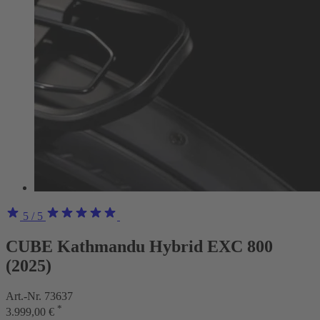
5
/ 5
CUBE Kathmandu Hybrid EXC 800
(2025)
Art.-Nr. 73637
*
3.999,00 €