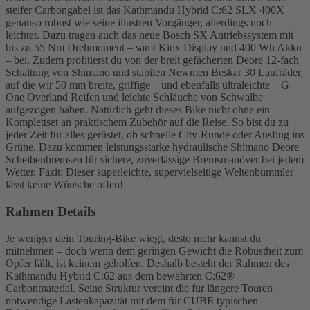
steifer Carbongabel ist das Kathmandu Hybrid C:62 SLX 400X
genauso robust wie seine illustren Vorgänger, allerdings noch
leichter. Dazu tragen auch das neue Bosch SX Antriebssystem mit
bis zu 55 Nm Drehmoment – samt Kiox Display und 400 Wh Akku
– bei. Zudem profitierst du von der breit gefächerten Deore 12-fach
Schaltung von Shimano und stabilen Newmen Beskar 30 Laufräder,
auf die wir 50 mm breite, griffige – und ebenfalls ultraleichte – G-
One Overland Reifen und leichte Schläuche von Schwalbe
aufgezogen haben. Natürlich geht dieses Bike nicht ohne ein
Komplettset an praktischem Zubehör auf die Reise. So bist du zu
jeder Zeit für alles gerüstet, ob schnelle City-Runde oder Ausflug ins
Grüne. Dazu kommen leistungsstarke hydraulische Shimano Deore
Scheibenbremsen für sichere, zuverlässige Bremsmanöver bei jedem
Wetter. Fazit: Dieser superleichte, supervielseitige Weltenbummler
lässt keine Wünsche offen!
Rahmen Details
Je weniger dein Touring-Bike wiegt, desto mehr kannst du
mitnehmen – doch wenn dem geringen Gewicht die Robustheit zum
Opfer fällt, ist keinem geholfen. Deshalb besteht der Rahmen des
Kathmandu Hybrid C:62 aus dem bewährten C:62®
Carbonmaterial. Seine Struktur vereint die für längere Touren
notwendige Lastenkapazität mit dem für CUBE typischen