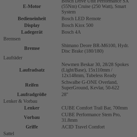
Bosch Drive Unit Performance SX
E-Motor
(55Nm) Cruise (250 Watt), Smart
System
Bedieneinheit
Bosch LED Remote
Display
Bosch Kiox 500
Ladegerät
Bosch 4A
Bremsen
Shimano Deore BR-M6100, Hydr.
Bremse
Disc Brake (180/180)
Laufräder
Newmen Beskar 30, 28/28 Spokes
Laufradsatz
(Light/Base), 15x110mm /
12x148mm, Tubeless Ready
Schwalbe G-ONE Overland,
Reifen
SuperGround, Kevlar, 50-622
Laufradgröße
28''
Lenker & Vorbau
Lenker
CUBE Comfort Trail Bar, 700mm
CUBE Performance Stem Pro,
Vorbau
31.8mm
Griffe
ACID Travel Comfort
Sattel