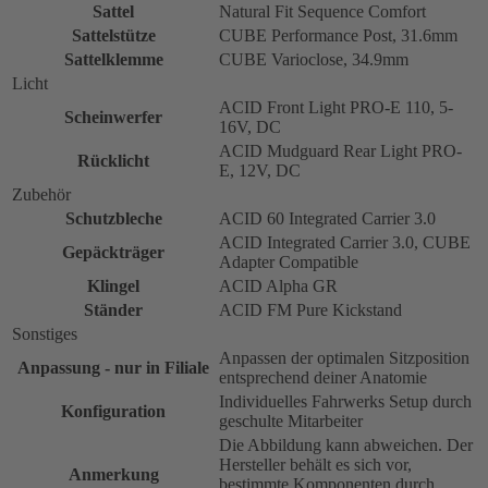
Sattel
Natural Fit Sequence Comfort
Sattelstütze
CUBE Performance Post, 31.6mm
Sattelklemme
CUBE Varioclose, 34.9mm
Licht
ACID Front Light PRO-E 110, 5-
Scheinwerfer
16V, DC
ACID Mudguard Rear Light PRO-
Rücklicht
E, 12V, DC
Zubehör
Schutzbleche
ACID 60 Integrated Carrier 3.0
ACID Integrated Carrier 3.0, CUBE
Gepäckträger
Adapter Compatible
Klingel
ACID Alpha GR
Ständer
ACID FM Pure Kickstand
Sonstiges
Anpassen der optimalen Sitzposition
Anpassung - nur in Filiale
entsprechend deiner Anatomie
Individuelles Fahrwerks Setup durch
Konfiguration
geschulte Mitarbeiter
Die Abbildung kann abweichen. Der
Hersteller behält es sich vor,
Anmerkung
bestimmte Komponenten durch