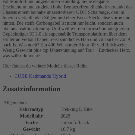
Fahrkomfort und angenehmen Handling. Seine elegante
Erscheinung und zugleich hohe Benutzerfreundlichkeit verdankt das
Chassis einem beinahe unzerstörbaren UDH Schaltauge, den im
Inneren verlaufenden Zügen und einer Boost Steckachse vorne und
hinten. Die steife Carbongabel ist nicht nur leicht, sondern auch
überaus reaktionsfreudig. Und weil wir den formschön integrierten
Gepäckträger IC 3.0 als superstabile Transportplattform über dem
Hinterrad verbaut haben, reist sämtliches Hab und Gut sicher von A
nach B. Was noch? Ein 400 Wh starker Akku für viel Reichweite.
Wenig Gewicht plus top Unterstützung auf Tour – Entdecker-Herz,
was willst du mehr?
Hier findest du weitere Modelle dieser Reihe:
CUBE Kathmandu Hybrid
Zusatzinformation
Allgemeines
Fahrradtyp
Trekking E-Bike
Modelljahr
2025
Farbe
carbon´n´black
Gewicht
16,7 kg