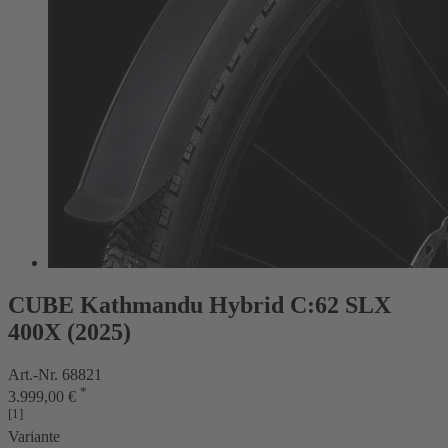
CUBE Kathmandu Hybrid C:62 SLX
400X (2025)
Art.-Nr. 68821
*
3.999,00 €
[1]
Variante