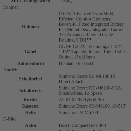
Zul. Gesamtgewicht
135 kg
Rahmen
C:62® Advanced Twin Mold,
Efficient Comfort Geometry,
Boost148, Fixed Integrated Battery,
Rahmen
Flat Mount Disc, Integrated Carrier
3.0, Advanced Internal Cable
Routing, UDH™
CUBE C:62® Technology, 1 1/2" -
Gabel
1 1/2" Tapered, Internal Light Cable
Option, 15x110mm
Rahmenform
Diamant / klassisch
Antrieb
Shimano Deore SL-M6100-IR,
Schalthebel
Direct Attach
Shimano Deore RD-M6100-SGS,
Schaltwerk
ShadowPlus, 12-Speed
Kurbel
ACID MTB Hybrid Pro
Kassette
Shimano Deore CS-M6100, 10-51T
Kette
Shimano CN-M6100
E-Bike
Akku
Bosch CompactTube 400