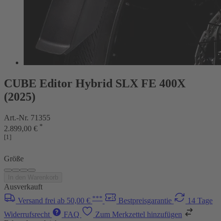
CUBE Editor Hybrid SLX FE 400X
(2025)
Art.-Nr. 71355
*
2.899,00 €
[1]
Größe
In den Warenkorb
Ausverkauft
***
Versand frei ab 50,00 €
Bestpreisgarantie
14 Tage
Widerrufsrecht
FAQ
Zum Merkzettel hinzufügen