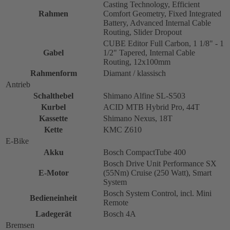
Casting Technology, Efficient
Rahmen
Comfort Geometry, Fixed Integrated
Battery, Advanced Internal Cable
Routing, Slider Dropout
CUBE Editor Full Carbon, 1 1/8" - 1
Gabel
1/2" Tapered, Internal Cable
Routing, 12x100mm
Rahmenform
Diamant / klassisch
Antrieb
Schalthebel
Shimano Alfine SL-S503
Kurbel
ACID MTB Hybrid Pro, 44T
Kassette
Shimano Nexus, 18T
Kette
KMC Z610
E-Bike
Akku
Bosch CompactTube 400
Bosch Drive Unit Performance SX
E-Motor
(55Nm) Cruise (250 Watt), Smart
System
Bosch System Control, incl. Mini
Bedieneinheit
Remote
Ladegerät
Bosch 4A
Bremsen