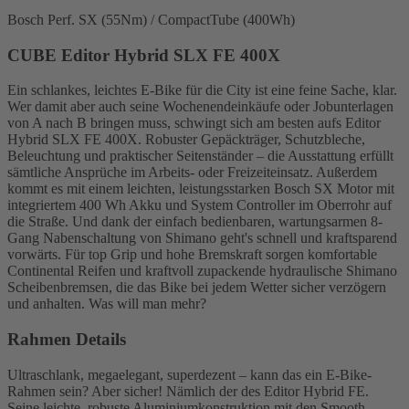
Bosch Perf. SX (55Nm) / CompactTube (400Wh)
CUBE Editor Hybrid SLX FE 400X
Ein schlankes, leichtes E-Bike für die City ist eine feine Sache, klar.
Wer damit aber auch seine Wochenendeinkäufe oder Jobunterlagen
von A nach B bringen muss, schwingt sich am besten aufs Editor
Hybrid SLX FE 400X. Robuster Gepäckträger, Schutzbleche,
Beleuchtung und praktischer Seitenständer – die Ausstattung erfüllt
sämtliche Ansprüche im Arbeits- oder Freizeiteinsatz. Außerdem
kommt es mit einem leichten, leistungsstarken Bosch SX Motor mit
integriertem 400 Wh Akku und System Controller im Oberrohr auf
die Straße. Und dank der einfach bedienbaren, wartungsarmen 8-
Gang Nabenschaltung von Shimano geht's schnell und kraftsparend
vorwärts. Für top Grip und hohe Bremskraft sorgen komfortable
Continental Reifen und kraftvoll zupackende hydraulische Shimano
Scheibenbremsen, die das Bike bei jedem Wetter sicher verzögern
und anhalten. Was will man mehr?
Rahmen Details
Ultraschlank, megaelegant, superdezent – kann das ein E-Bike-
Rahmen sein? Aber sicher! Nämlich der des Editor Hybrid FE.
Seine leichte, robuste Aluminiumkonstruktion mit den Smooth