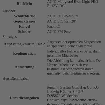
ACID Mudguard Rear Light PRO-
Rücklicht
E, 12V, DC
Zubehör
Schutzbleche
ACID 60 BB-Mount
Gepäckträger
ACID SIC Rail 28"
Klingel
Knog Oi
Ständer
ACID FM Pure
Sonstiges
Anpassen der optimalen Sitzposition
Anpassung - nur in Filiale
entsprechend deiner Anatomie
Individuelles Fahrwerks Setup durch
Konfiguration
geschulte Mitarbeiter
Die Abbildung kann abweichen. Der
Hersteller behält es sich vor,
Anmerkung
bestimmte Komponenten durch
qualitativ gleichwertige zu ersetzen.
Herstellerangaben
Pending System GmbH & Co. KG
Ludwig-Hüttner-Str. 5-7
D-95679 Waldershof
Herstellerangaben
Contact: https://www.cube.eu/de-
de/support/kundenservice/kontakt/ko