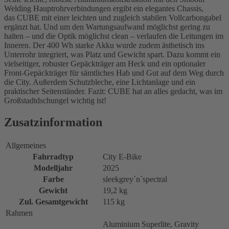
Welding Hauptrohrverbindungen ergibt ein elegantes Chassis,
das CUBE mit einer leichten und zugleich stabilen Vollcarbongabel
ergänzt hat. Und um den Wartungsaufwand möglichst gering zu
halten – und die Optik möglichst clean – verlaufen die Leitungen im
Inneren. Der 400 Wh starke Akku wurde zudem ästhetisch ins
Unterrohr integriert, was Platz und Gewicht spart. Dazu kommt ein
vielseitiger, robuster Gepäckträger am Heck und ein optionaler
Front-Gepäckträger für sämtliches Hab und Gut auf dem Weg durch
die City. Außerdem Schutzbleche, eine Lichtanlage und ein
praktischer Seitenständer. Fazit: CUBE hat an alles gedacht, was im
Großstadtdschungel wichtig ist!
Zusatzinformation
Allgemeines
Fahrradtyp
City E-Bike
Modelljahr
2025
Farbe
sleekgrey´n´spectral
Gewicht
19,2 kg
Zul. Gesamtgewicht
115 kg
Rahmen
Aluminium Superlite, Gravity