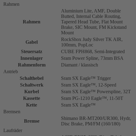
Rahmen
Aluminium Lite, AMF, Double
Butted, Internal Cable Routing,
Rahmen
Tapered Head Tube, Flat Mount
Brake, SIC Mount, FM Kickstand
Mount
RockShox Judy Silver TK AIR,
Gabel
100mm, PopLoc
Steuersatz
CUBE FPH868, Semi-Integrated
Innenlager
Sram Power Spline, 73mm BSA
Rahmenform
Diamant / klassisch
Antrieb
Schalthebel
Sram SX Eagle™ Trigger
Schaltwerk
Sram SX Eagle™, 12-Speed
Kurbel
Sram SX Eagle™ Powerspline, 32T
Kassette
Sram PG-1210 Eagle™, 11-50T
Kette
Sram SX Eagle™
Bremsen
Shimano BR-MT200/UR300, Hydr,
Bremse
Disc Brake, PM/FM (160/180)
Laufräder