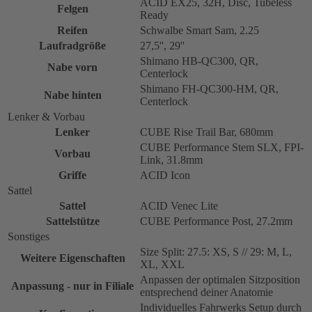
ACID EX25, 32H, Disc, Tubeless
Felgen
Ready
Reifen
Schwalbe Smart Sam, 2.25
Laufradgröße
27,5'', 29''
Shimano HB-QC300, QR,
Nabe vorn
Centerlock
Shimano FH-QC300-HM, QR,
Nabe hinten
Centerlock
Lenker & Vorbau
Lenker
CUBE Rise Trail Bar, 680mm
CUBE Performance Stem SLX, FPI-
Vorbau
Link, 31.8mm
Griffe
ACID Icon
Sattel
Sattel
ACID Venec Lite
Sattelstütze
CUBE Performance Post, 27.2mm
Sonstiges
Size Split: 27.5: XS, S // 29: M, L,
Weitere Eigenschaften
XL, XXL
Anpassen der optimalen Sitzposition
Anpassung - nur in Filiale
entsprechend deiner Anatomie
Individuelles Fahrwerks Setup durch