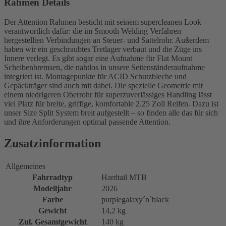
Rahmen Details
Der Attention Rahmen besticht mit seinem supercleanen Look –
verantwortlich dafür: die im Smooth Welding Verfahren
hergestellten Verbindungen an Steuer- und Sattelrohr. Außerdem
haben wir ein geschraubtes Tretlager verbaut und die Züge ins
Innere verlegt. Es gibt sogar eine Aufnahme für Flat Mount
Scheibenbremsen, die nahtlos in unsere Seitenständeraufnahme
integriert ist. Montagepunkte für ACID Schutzbleche und
Gepäckträger sind auch mit dabei. Die spezielle Geometrie mit
einem niedrigeren Oberrohr für superzuverlässiges Handling lässt
viel Platz für breite, griffige, komfortable 2.25 Zoll Reifen. Dazu ist
unser Size Split System breit aufgestellt – so finden alle das für sich
und ihre Anforderungen optimal passende Attention.
Zusatzinformation
Allgemeines
Fahrradtyp
Hardtail MTB
Modelljahr
2026
Farbe
purplegalaxy´n´black
Gewicht
14,2 kg
Zul. Gesamtgewicht
140 kg