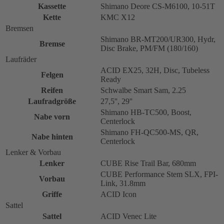
Kassette
Shimano Deore CS-M6100, 10-51T
Kette
KMC X12
Bremsen
Shimano BR-MT200/UR300, Hydr,
Bremse
Disc Brake, PM/FM (180/160)
Laufräder
ACID EX25, 32H, Disc, Tubeless
Felgen
Ready
Reifen
Schwalbe Smart Sam, 2.25
Laufradgröße
27,5'', 29''
Shimano HB-TC500, Boost,
Nabe vorn
Centerlock
Shimano FH-QC500-MS, QR,
Nabe hinten
Centerlock
Lenker & Vorbau
Lenker
CUBE Rise Trail Bar, 680mm
CUBE Performance Stem SLX, FPI-
Vorbau
Link, 31.8mm
Griffe
ACID Icon
Sattel
Sattel
ACID Venec Lite