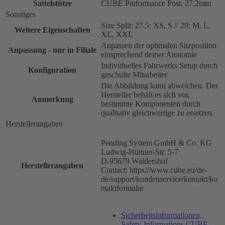
Sattelstütze
CUBE Performance Post, 27.2mm
Sonstiges
Size Split: 27.5: XS, S // 29: M, L,
Weitere Eigenschaften
XL, XXL
Anpassen der optimalen Sitzposition
Anpassung - nur in Filiale
entsprechend deiner Anatomie
Individuelles Fahrwerks Setup durch
Konfiguration
geschulte Mitarbeiter
Die Abbildung kann abweichen. Der
Hersteller behält es sich vor,
Anmerkung
bestimmte Komponenten durch
qualitativ gleichwertige zu ersetzen.
Herstellerangaben
Pending System GmbH & Co. KG
Ludwig-Hüttner-Str. 5-7
D-95679 Waldershof
Herstellerangaben
Contact: https://www.cube.eu/de-
de/support/kundenservice/kontakt/ko
ntaktformular
Sicherheitsinformationen,
Safety-Informations CUBE