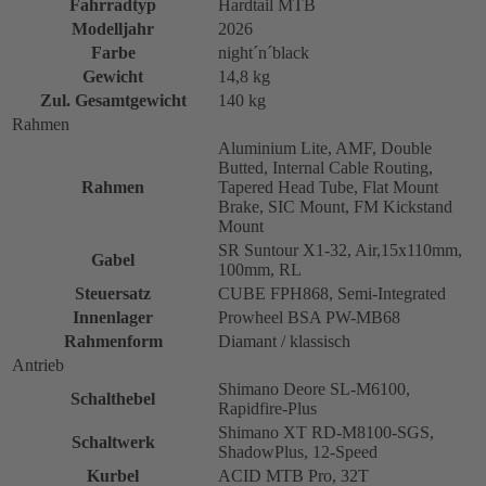
Fahrradtyp
Hardtail MTB
Modelljahr
2026
Farbe
night´n´black
Gewicht
14,8 kg
Zul. Gesamtgewicht
140 kg
Rahmen
Aluminium Lite, AMF, Double
Butted, Internal Cable Routing,
Rahmen
Tapered Head Tube, Flat Mount
Brake, SIC Mount, FM Kickstand
Mount
SR Suntour X1-32, Air,15x110mm,
Gabel
100mm, RL
Steuersatz
CUBE FPH868, Semi-Integrated
Innenlager
Prowheel BSA PW-MB68
Rahmenform
Diamant / klassisch
Antrieb
Shimano Deore SL-M6100,
Schalthebel
Rapidfire-Plus
Shimano XT RD-M8100-SGS,
Schaltwerk
ShadowPlus, 12-Speed
Kurbel
ACID MTB Pro, 32T