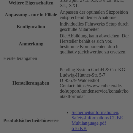
Size Split: 27.5: XS, S // 29: M, L,
Weitere Eigenschaften
XL, XXL
Anpassen der optimalen Sitzposition
Anpassung - nur in Filiale
entsprechend deiner Anatomie
Individuelles Fahrwerks Setup durch
Konfiguration
geschulte Mitarbeiter
Die Abbildung kann abweichen. Der
Hersteller behält es sich vor,
Anmerkung
bestimmte Komponenten durch
qualitativ gleichwertige zu ersetzen.
Herstellerangaben
Pending System GmbH & Co. KG
Ludwig-Hüttner-Str. 5-7
D-95679 Waldershof
Herstellerangaben
Contact: https://www.cube.eu/de-
de/support/kundenservice/kontakt/ko
ntaktformular
Sicherheitsinformationen,
Safety-Informations CUBE
Produktsicherheitshinweise
Multilanguage.pdf
616 KB