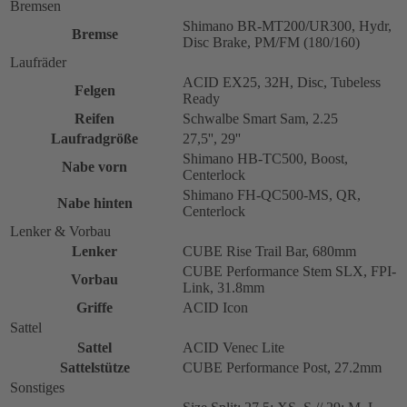
Bremsen
Shimano BR-MT200/UR300, Hydr,
Bremse
Disc Brake, PM/FM (180/160)
Laufräder
ACID EX25, 32H, Disc, Tubeless
Felgen
Ready
Reifen
Schwalbe Smart Sam, 2.25
Laufradgröße
27,5'', 29''
Shimano HB-TC500, Boost,
Nabe vorn
Centerlock
Shimano FH-QC500-MS, QR,
Nabe hinten
Centerlock
Lenker & Vorbau
Lenker
CUBE Rise Trail Bar, 680mm
CUBE Performance Stem SLX, FPI-
Vorbau
Link, 31.8mm
Griffe
ACID Icon
Sattel
Sattel
ACID Venec Lite
Sattelstütze
CUBE Performance Post, 27.2mm
Sonstiges