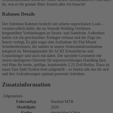
da, was es für geniale Bike-Touren aller Art braucht!
Rahmen Details
Der Attention Rahmen besticht mit seinem supercleanen Look –
verantwortlich dafür: die im Smooth Welding Verfahren
hergestellten Verbindungen an Steuer- und Sattelrohr. Außerdem
haben wir ein geschraubtes Tretlager verbaut und die Züge ins
Innere verlegt. Es gibt sogar eine Aufnahme für Flat Mount
Scheibenbremsen, die nahtlos in unsere Seitenständeraufnahme
integriert ist. Montagepunkte für ACID Schutzbleche und
Gepäckträger sind auch mit dabei. Die spezielle Geometrie mit
einem niedrigeren Oberrohr für superzuverlässiges Handling lässt
viel Platz für breite, griffige, komfortable 2.25 Zoll Reifen. Dazu ist
unser Size Split System breit aufgestellt – so finden alle das für sich
und ihre Anforderungen optimal passende Attention.
Zusatzinformation
Allgemeines
Fahrradtyp
Hardtail MTB
Modelljahr
2026
Farbe
electricblue´n´blue