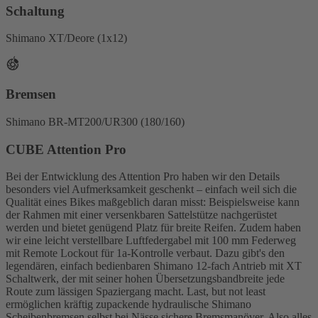
Schaltung
Shimano XT/Deore (1x12)
Bremsen
Shimano BR-MT200/UR300 (180/160)
CUBE Attention Pro
Bei der Entwicklung des Attention Pro haben wir den Details
besonders viel Aufmerksamkeit geschenkt – einfach weil sich die
Qualität eines Bikes maßgeblich daran misst: Beispielsweise kann
der Rahmen mit einer versenkbaren Sattelstütze nachgerüstet
werden und bietet genügend Platz für breite Reifen. Zudem haben
wir eine leicht verstellbare Luftfedergabel mit 100 mm Federweg
mit Remote Lockout für 1a-Kontrolle verbaut. Dazu gibt's den
legendären, einfach bedienbaren Shimano 12-fach Antrieb mit XT
Schaltwerk, der mit seiner hohen Übersetzungsbandbreite jede
Route zum lässigen Spaziergang macht. Last, but not least
ermöglichen kräftig zupackende hydraulische Shimano
Scheibenbremsen selbst bei Nässe sichere Bremsmanöver. Also alles