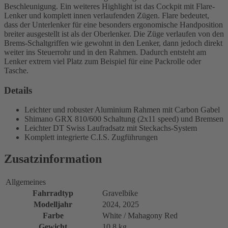
Beschleunigung. Ein weiteres Highlight ist das Cockpit mit Flare-
Lenker und komplett innen verlaufenden Zügen. Flare bedeutet,
dass der Unterlenker für eine besonders ergonomische Handposition
breiter ausgestellt ist als der Oberlenker. Die Züge verlaufen von den
Brems-Schaltgriffen wie gewohnt in den Lenker, dann jedoch direkt
weiter ins Steuerrohr und in den Rahmen. Dadurch entsteht am
Lenker extrem viel Platz zum Beispiel für eine Packrolle oder
Tasche.
Details
Leichter und robuster Aluminium Rahmen mit Carbon Gabel
Shimano GRX 810/600 Schaltung (2x11 speed) und Bremsen
Leichter DT Swiss Laufradsatz mit Steckachs-System
Komplett integrierte C.I.S. Zugführungen
Zusatzinformation
Allgemeines
Fahrradtyp
Gravelbike
Modelljahr
2024, 2025
Farbe
White / Mahagony Red
Gewicht
10,8 kg