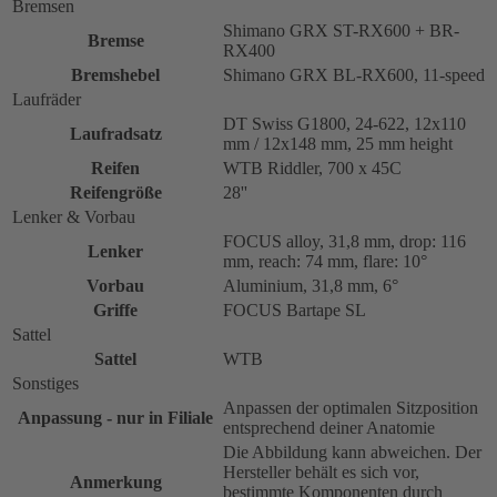
Bremsen
Shimano GRX ST-RX600 + BR-
Bremse
RX400
Bremshebel
Shimano GRX BL-RX600, 11-speed
Laufräder
DT Swiss G1800, 24-622, 12x110
Laufradsatz
mm / 12x148 mm, 25 mm height
Reifen
WTB Riddler, 700 x 45C
Reifengröße
28''
Lenker & Vorbau
FOCUS alloy, 31,8 mm, drop: 116
Lenker
mm, reach: 74 mm, flare: 10°
Vorbau
Aluminium, 31,8 mm, 6°
Griffe
FOCUS Bartape SL
Sattel
Sattel
WTB
Sonstiges
Anpassen der optimalen Sitzposition
Anpassung - nur in Filiale
entsprechend deiner Anatomie
Die Abbildung kann abweichen. Der
Hersteller behält es sich vor,
Anmerkung
bestimmte Komponenten durch