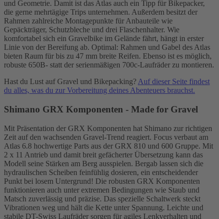
und Geometrie. Damit ist das Atlas auch ein Tipp für Bikepacker,
die gerne mehrtägige Trips unternehmen. Außerdem besitzt der
Rahmen zahlreiche Montagepunkte für Anbauteile wie
Gepäckträger, Schutzbleche und drei Flaschenhalter. Wie
komfortabel sich ein Gravelbike im Gelände fährt, hängt in erster
Linie von der Bereifung ab. Optimal: Rahmen und Gabel des Atlas
bieten Raum für bis zu 47 mm breite Reifen. Ebenso ist es möglich,
robuste 650B- statt der serienmäßigen 700c-Laufräder zu montieren.
Hast du Lust auf Gravel und Bikepacking?
Auf dieser Seite findest
du alles, was du zur Vorbereitung deines Abenteuers brauchst.
Shimano GRX Komponenten - Made for Gravel
Mit Präsentation der GRX Komponenten hat Shimano zur richtigen
Zeit auf den wachsenden Gravel-Trend reagiert. Focus verbaut am
Atlas 6.8 hochwertige Parts aus der GRX 810 und 600 Gruppe. Mit
2 x 11 Antrieb und damit breit gefächerter Übersetzung kann das
Modell seine Stärken am Berg ausspielen. Bergab lassen sich die
hydraulischen Scheiben feinfühlig dosieren, ein entscheidender
Punkt bei losem Untergrund! Die robusten GRX Komponenten
funktionieren auch unter extremen Bedingungen wie Staub und
Matsch zuverlässig und präzise. Das spezielle Schaltwerk steckt
Vibrationen weg und hält die Kette unter Spannung. Leichte und
stabile DT-Swiss Laufräder sorgen für agiles Lenkverhalten und