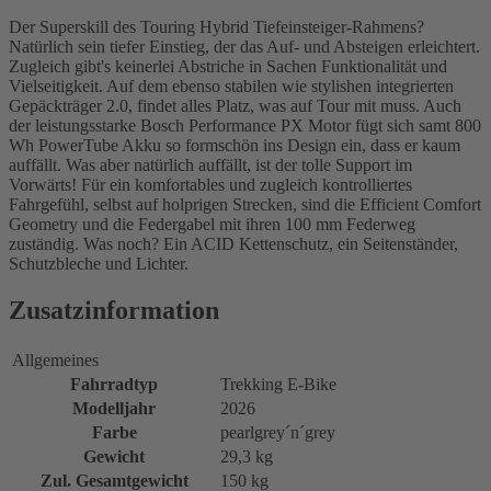
Der Superskill des Touring Hybrid Tiefeinsteiger-Rahmens?
Natürlich sein tiefer Einstieg, der das Auf- und Absteigen erleichtert.
Zugleich gibt's keinerlei Abstriche in Sachen Funktionalität und
Vielseitigkeit. Auf dem ebenso stabilen wie stylishen integrierten
Gepäckträger 2.0, findet alles Platz, was auf Tour mit muss. Auch
der leistungsstarke Bosch Performance PX Motor fügt sich samt 800
Wh PowerTube Akku so formschön ins Design ein, dass er kaum
auffällt. Was aber natürlich auffällt, ist der tolle Support im
Vorwärts! Für ein komfortables und zugleich kontrolliertes
Fahrgefühl, selbst auf holprigen Strecken, sind die Efficient Comfort
Geometry und die Federgabel mit ihren 100 mm Federweg
zuständig. Was noch? Ein ACID Kettenschutz, ein Seitenständer,
Schutzbleche und Lichter.
Zusatzinformation
Allgemeines
Fahrradtyp
Trekking E-Bike
Modelljahr
2026
Farbe
pearlgrey´n´grey
Gewicht
29,3 kg
Zul. Gesamtgewicht
150 kg