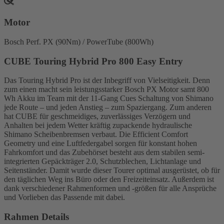
Motor
Bosch Perf. PX (90Nm) / PowerTube (800Wh)
CUBE Touring Hybrid Pro 800 Easy Entry
Das Touring Hybrid Pro ist der Inbegriff von Vielseitigkeit. Denn
zum einen macht sein leistungsstarker Bosch PX Motor samt 800
Wh Akku im Team mit der 11-Gang Cues Schaltung von Shimano
jede Route – und jeden Anstieg – zum Spaziergang. Zum anderen
hat CUBE für geschmeidiges, zuverlässiges Verzögern und
Anhalten bei jedem Wetter kräftig zupackende hydraulische
Shimano Scheibenbremsen verbaut. Die Efficient Comfort
Geometry und eine Luftfedergabel sorgen für konstant hohen
Fahrkomfort und das Zubehörset besteht aus dem stabilen semi-
integrierten Gepäckträger 2.0, Schutzblechen, Lichtanlage und
Seitenständer. Damit wurde dieser Tourer optimal ausgerüstet, ob für
den täglichen Weg ins Büro oder den Freizeiteinsatz. Außerdem ist
dank verschiedener Rahmenformen und -größen für alle Ansprüche
und Vorlieben das Passende mit dabei.
Rahmen Details