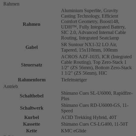
Rahmen
Aluminium Superlite, Gravity
Casting Technology, Efficient
Comfort Geometry, Boost148,
Rahmen
UDH™, Fully Integrated Battery,
SIC 2.0, Advanced Internal Cable
Routing, Integrated Seatclamp
SR Suntour NX1-32 LO Air,
Gabel
Tapered, 15x110mm, 100mm
ACROS AZF-1035, ICR (Integrated
Cable Routing), Top Zero-Stack 1
Steuersatz
1/2" (ZS 56mm), Bottom Zero-Stack
1 1/2" (ZS 56mm), HIC
Rahmenform
Tiefeinsteiger
Antrieb
Shimano Cues SL-U6000, Rapidfire-
Schalthebel
Plus
Shimano Cues RD-U6000-GS, 11-
Schaltwerk
Speed
Kurbel
ACID Trekking Hybrid, 40T
Kassette
Shimano Cues CS-LG400, 11-50T
Kette
KMC eGlide