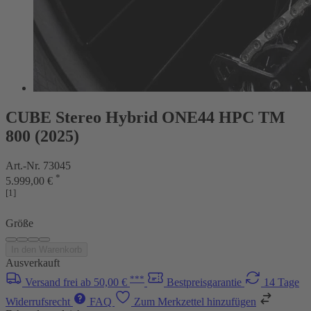
CUBE Stereo Hybrid ONE44 HPC TM
800 (2025)
Art.-Nr. 73045
*
5.999,00 €
[1]
Größe
In den Warenkorb
Ausverkauft
***
Versand frei ab 50,00 €
Bestpreisgarantie
14 Tage
Widerrufsrecht
FAQ
Zum Merkzettel hinzufügen