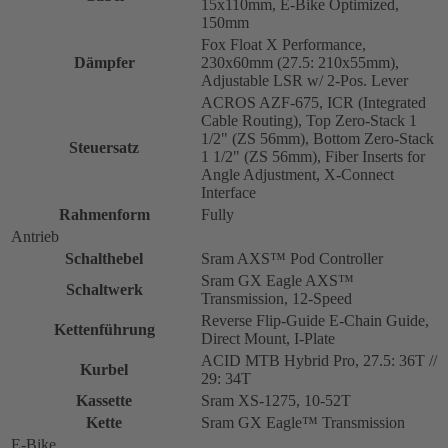
15x110mm, E-Bike Optimized,
150mm
Fox Float X Performance,
Dämpfer
230x60mm (27.5: 210x55mm),
Adjustable LSR w/ 2-Pos. Lever
ACROS AZF-675, ICR (Integrated
Cable Routing), Top Zero-Stack 1
1/2" (ZS 56mm), Bottom Zero-Stack
Steuersatz
1 1/2" (ZS 56mm), Fiber Inserts for
Angle Adjustment, X-Connect
Interface
Rahmenform
Fully
Antrieb
Schalthebel
Sram AXS™ Pod Controller
Sram GX Eagle AXS™
Schaltwerk
Transmission, 12-Speed
Reverse Flip-Guide E-Chain Guide,
Kettenführung
Direct Mount, I-Plate
ACID MTB Hybrid Pro, 27.5: 36T //
Kurbel
29: 34T
Kassette
Sram XS-1275, 10-52T
Kette
Sram GX Eagle™ Transmission
E-Bike