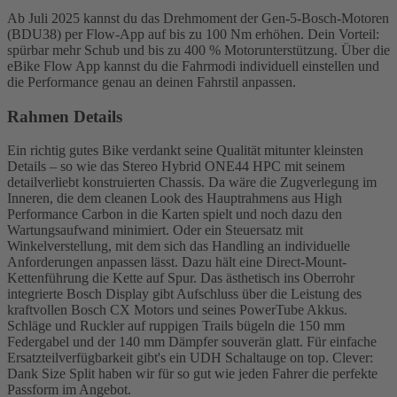
Ab Juli 2025 kannst du das Drehmoment der Gen-5-Bosch-Motoren
(BDU38) per Flow-App auf bis zu 100 Nm erhöhen. Dein Vorteil:
spürbar mehr Schub und bis zu 400 % Motorunterstützung. Über die
eBike Flow App kannst du die Fahrmodi individuell einstellen und
die Performance genau an deinen Fahrstil anpassen.
Rahmen Details
Ein richtig gutes Bike verdankt seine Qualität mitunter kleinsten
Details – so wie das Stereo Hybrid ONE44 HPC mit seinem
detailverliebt konstruierten Chassis. Da wäre die Zugverlegung im
Inneren, die dem cleanen Look des Hauptrahmens aus High
Performance Carbon in die Karten spielt und noch dazu den
Wartungsaufwand minimiert. Oder ein Steuersatz mit
Winkelverstellung, mit dem sich das Handling an individuelle
Anforderungen anpassen lässt. Dazu hält eine Direct-Mount-
Kettenführung die Kette auf Spur. Das ästhetisch ins Oberrohr
integrierte Bosch Display gibt Aufschluss über die Leistung des
kraftvollen Bosch CX Motors und seines PowerTube Akkus.
Schläge und Ruckler auf ruppigen Trails bügeln die 150 mm
Federgabel und der 140 mm Dämpfer souverän glatt. Für einfache
Ersatzteilverfügbarkeit gibt's ein UDH Schaltauge on top. Clever:
Dank Size Split haben wir für so gut wie jeden Fahrer die perfekte
Passform im Angebot.