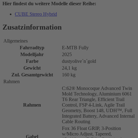
Hier findest du weitere Modelle dieser Reihe:
CUBE Stereo Hybrid
Zusatzinformation
Allgemeines
Fahrradtyp
E-MTB Fully
Modelljahr
2025
Farbe
dustyolive´n´gold
Gewicht
24,1 kg
Zul. Gesamtgewicht
160 kg
Rahmen
C:62® Monocoque Advanced Twin
Mold Technology, Aluminium 6061
T6 Rear Triangle, Efficient Trail
Rahmen
Control, FSP 4-Link, Agile Trail
Geometry, Boost 148, UDH™, Full
Integrated Battery, Advanced Internal
Cable Routing
Fox 36 Float GRIP, 3-Position
w/Micro Adjust, Tapered,
Gabel