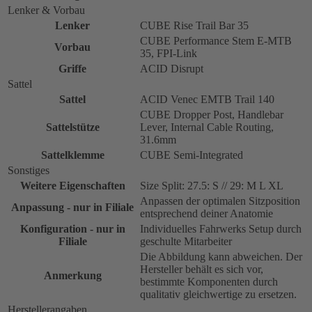
Lenker & Vorbau
Lenker
CUBE Rise Trail Bar 35
CUBE Performance Stem E-MTB
Vorbau
35, FPI-Link
Griffe
ACID Disrupt
Sattel
Sattel
ACID Venec EMTB Trail 140
CUBE Dropper Post, Handlebar
Sattelstütze
Lever, Internal Cable Routing,
31.6mm
Sattelklemme
CUBE Semi-Integrated
Sonstiges
Weitere Eigenschaften
Size Split: 27.5: S // 29: M L XL
Anpassen der optimalen Sitzposition
Anpassung - nur in Filiale
entsprechend deiner Anatomie
Konfiguration - nur in
Individuelles Fahrwerks Setup durch
Filiale
geschulte Mitarbeiter
Die Abbildung kann abweichen. Der
Hersteller behält es sich vor,
Anmerkung
bestimmte Komponenten durch
qualitativ gleichwertige zu ersetzen.
Herstellerangaben