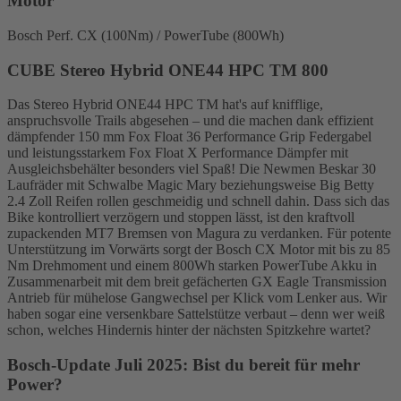
Motor
Bosch Perf. CX (100Nm) / PowerTube (800Wh)
CUBE Stereo Hybrid ONE44 HPC TM 800
Das Stereo Hybrid ONE44 HPC TM hat's auf knifflige,
anspruchsvolle Trails abgesehen – und die machen dank effizient
dämpfender 150 mm Fox Float 36 Performance Grip Federgabel
und leistungsstarkem Fox Float X Performance Dämpfer mit
Ausgleichsbehälter besonders viel Spaß! Die Newmen Beskar 30
Laufräder mit Schwalbe Magic Mary beziehungsweise Big Betty
2.4 Zoll Reifen rollen geschmeidig und schnell dahin. Dass sich das
Bike kontrolliert verzögern und stoppen lässt, ist den kraftvoll
zupackenden MT7 Bremsen von Magura zu verdanken. Für potente
Unterstützung im Vorwärts sorgt der Bosch CX Motor mit bis zu 85
Nm Drehmoment und einem 800Wh starken PowerTube Akku in
Zusammenarbeit mit dem breit gefächerten GX Eagle Transmission
Antrieb für mühelose Gangwechsel per Klick vom Lenker aus. Wir
haben sogar eine versenkbare Sattelstütze verbaut – denn wer weiß
schon, welches Hindernis hinter der nächsten Spitzkehre wartet?
Bosch-Update Juli 2025: Bist du bereit für mehr
Power?