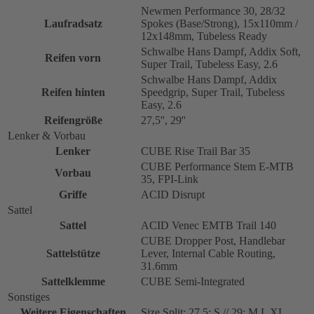
Newmen Performance 30, 28/32
Laufradsatz
Spokes (Base/Strong), 15x110mm /
12x148mm, Tubeless Ready
Schwalbe Hans Dampf, Addix Soft,
Reifen vorn
Super Trail, Tubeless Easy, 2.6
Schwalbe Hans Dampf, Addix
Reifen hinten
Speedgrip, Super Trail, Tubeless
Easy, 2.6
Reifengröße
27,5'', 29''
Lenker & Vorbau
Lenker
CUBE Rise Trail Bar 35
CUBE Performance Stem E-MTB
Vorbau
35, FPI-Link
Griffe
ACID Disrupt
Sattel
Sattel
ACID Venec EMTB Trail 140
CUBE Dropper Post, Handlebar
Sattelstütze
Lever, Internal Cable Routing,
31.6mm
Sattelklemme
CUBE Semi-Integrated
Sonstiges
Weitere Eigenschaften
Size Split: 27.5: S // 29: M L XL