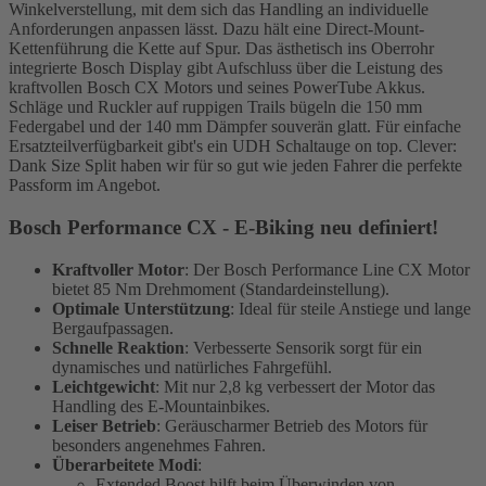
Winkelverstellung, mit dem sich das Handling an individuelle
Anforderungen anpassen lässt. Dazu hält eine Direct-Mount-
Kettenführung die Kette auf Spur. Das ästhetisch ins Oberrohr
integrierte Bosch Display gibt Aufschluss über die Leistung des
kraftvollen Bosch CX Motors und seines PowerTube Akkus.
Schläge und Ruckler auf ruppigen Trails bügeln die 150 mm
Federgabel und der 140 mm Dämpfer souverän glatt. Für einfache
Ersatzteilverfügbarkeit gibt's ein UDH Schaltauge on top. Clever:
Dank Size Split haben wir für so gut wie jeden Fahrer die perfekte
Passform im Angebot.
Bosch Performance CX - E-Biking neu definiert!
Kraftvoller Motor
: Der Bosch Performance Line CX Motor
bietet 85 Nm Drehmoment (Standardeinstellung).
Optimale Unterstützung
: Ideal für steile Anstiege und lange
Bergaufpassagen.
Schnelle Reaktion
: Verbesserte Sensorik sorgt für ein
dynamisches und natürliches Fahrgefühl.
Leichtgewicht
: Mit nur 2,8 kg verbessert der Motor das
Handling des E-Mountainbikes.
Leiser Betrieb
: Geräuscharmer Betrieb des Motors für
besonders angenehmes Fahren.
Überarbeitete Modi
:
Extended Boost hilft beim Überwinden von