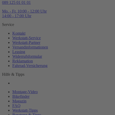
089 125 01 01 01
Mo. - Fr. 10:00 - 12:00 Uhr
14:00 - 17:00 Uhr
Service
Kontakt
Werkstatt-
Service
Werkstatt-
Partner
Versandinformationen
Leasing
Widerrufsformular
Reklamation
Fahrrad-
Versicherung
Hilfe & Tipps
Montage-
Video
Bikefinder
Magazin
FAQ
Werkstatt-
Tipps
Beratung & Tipps