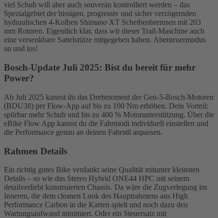
viel Schub will aber auch souverän kontrolliert werden – das
Spezialgebiet der bissigen, progressiv und sicher verzögernden
hydraulischen 4-Kolben Shimano XT Scheibenbremsen mit 203
mm Rotoren. Eigentlich klar, dass wir dieser Trail-Maschine auch
eine versenkbare Sattelstütze mitgegeben haben. Abenteuermodus
an und los!
Bosch-Update Juli 2025: Bist du bereit für mehr
Power?
Ab Juli 2025 kannst du das Drehmoment der Gen-5-Bosch-Motoren
(BDU38) per Flow-App auf bis zu 100 Nm erhöhen. Dein Vorteil:
spürbar mehr Schub und bis zu 400 % Motorunterstützung. Über die
eBike Flow App kannst du die Fahrmodi individuell einstellen und
die Performance genau an deinen Fahrstil anpassen.
Rahmen Details
Ein richtig gutes Bike verdankt seine Qualität mitunter kleinsten
Details – so wie das Stereo Hybrid ONE44 HPC mit seinem
detailverliebt konstruierten Chassis. Da wäre die Zugverlegung im
Inneren, die dem cleanen Look des Hauptrahmens aus High
Performance Carbon in die Karten spielt und noch dazu den
Wartungsaufwand minimiert. Oder ein Steuersatz mit