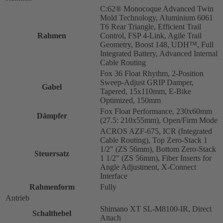
C:62® Monocoque Advanced Twin
Mold Technology, Aluminium 6061
T6 Rear Triangle, Efficient Trail
Rahmen
Control, FSP 4-Link, Agile Trail
Geometry, Boost 148, UDH™, Full
Integrated Battery, Advanced Internal
Cable Routing
Fox 36 Float Rhythm, 2-Position
Sweep-Adjust GRIP Damper,
Gabel
Tapered, 15x110mm, E-Bike
Optimized, 150mm
Fox Float Performance, 230x60mm
Dämpfer
(27.5: 210x55mm), Open/Firm Mode
ACROS AZF-675, ICR (Integrated
Cable Routing), Top Zero-Stack 1
1/2" (ZS 56mm), Bottom Zero-Stack
Steuersatz
1 1/2" (ZS 56mm), Fiber Inserts for
Angle Adjustment, X-Connect
Interface
Rahmenform
Fully
Antrieb
Shimano XT SL-M8100-IR, Direct
Schalthebel
Attach