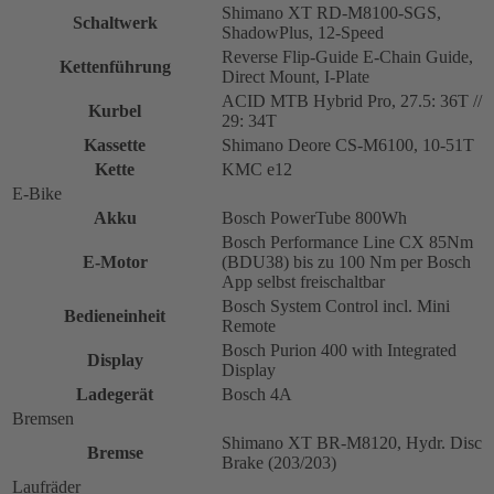
Shimano XT RD-M8100-SGS,
Schaltwerk
ShadowPlus, 12-Speed
Reverse Flip-Guide E-Chain Guide,
Kettenführung
Direct Mount, I-Plate
ACID MTB Hybrid Pro, 27.5: 36T //
Kurbel
29: 34T
Kassette
Shimano Deore CS-M6100, 10-51T
Kette
KMC e12
E-Bike
Akku
Bosch PowerTube 800Wh
Bosch Performance Line CX 85Nm
E-Motor
(BDU38) bis zu 100 Nm per Bosch
App selbst freischaltbar
Bosch System Control incl. Mini
Bedieneinheit
Remote
Bosch Purion 400 with Integrated
Display
Display
Ladegerät
Bosch 4A
Bremsen
Shimano XT BR-M8120, Hydr. Disc
Bremse
Brake (203/203)
Laufräder